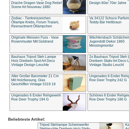
Drache Dragon Vase Dog Relief
Design 60er 70er Jahre
Scene Art Nouveau 1880
Zodiac - Tierkreiszeichen
Va 34122 Schuco Parfum 
Öllampe Krebs, Forum Traiani,
Teddy Bär Hellbraun
Reenactment Öllämpchen
Originale Meissen Fuss - Vase
Wächtersbach Schälche
Rosenmuster Mit Goldrand
Jugendstil Dekor 1865
Messingmontur
Bauhaus Tripod Steh Lampe
2x Bauhaus Tripod Steh
Holz Dreibein Spot Art Deco
Dreibein Stativ Art Deco L
Vintage Design Leuchte
Vintage Studio Leucht
Alter Großer Barometer 21 Cm
Ungerades 6 Ender Reh
Mit Holzfassung, Glas
Roe Deer Trophy 242 G
Geschliffen Vintage 5319 19
Ungerades 6 Ender Rehgeweih
Schönes 6 Ender Rehge
Roe Deer Trophy 194 G
Roe Deer Trophy 186 G
Beliebteste Artikel:
Tripod Stehlampe Scheinwerfer
Ka
Stehleuchte Dreibein Holz Stativ
An