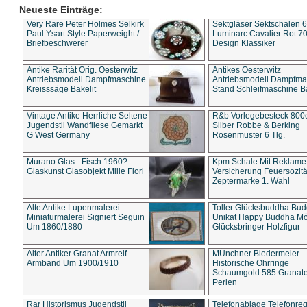
Neueste Einträge:
Very Rare Peter Holmes Selkirk
Sektgläser Sektschalen 
Paul Ysart Style Paperweight /
Luminarc Cavalier Rot 70
Briefbeschwerer
Design Klassiker
Antike Rarität Orig. Oesterwitz
Antikes Oesterwitz
Antriebsmodell Dampfmaschine
Antriebsmodell Dampfma
Kreisssäge Bakelit
Stand Schleifmaschine Ba
Vintage Antike Herrliche Seltene
R&b Vorlegebesteck 800
Jugendstil Wandfliese Gemarkt
Silber Robbe & Berking
G West Germany
Rosenmuster 6 Tlg.
Murano Glas - Fisch 1960?
Kpm Schale Mit Reklame
Glaskunst Glasobjekt Mille Fiori
Versicherung Feuersozitä
Zeptermarke 1. Wahl
Alte Antike Lupenmalerei
Toller Glücksbuddha Bu
Miniaturmalerei Signiert Seguin
Unikat Happy Buddha M
Um 1860/1880
Glücksbringer Holzfigur
Alter Antiker Granat Armreif
MÜnchner Biedermeier
Armband Um 1900/1910
Historische Ohrringe
Schaumgold 585 Granate 
Perlen
Rar Historismus Jugendstil
Telefonablage Telefonreg