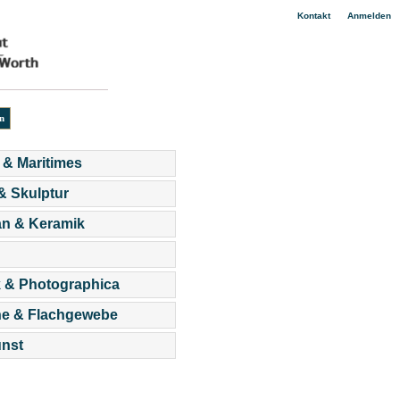
|
Kontakt
Anmelden
 & Maritimes
 & Skulptur
an & Keramik
 & Photographica
he & Flachgewebe
nst