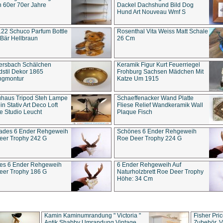
 60er 70er Jahre
Dackel Dachshund Bild Dog
Hund Art Nouveau Wmf S
22 Schuco Parfum Bottle
Rosenthal Vita Weiss Matt Schale
Bär Hellbraun
26 Cm
ersbach Schälchen
Keramik Figur Kurt Feuerriegel
stil Dekor 1865
Frohburg Sachsen Mädchen Mit
ngmontur
Katze Um 1915
uhaus Tripod Steh Lampe
Schaeffenacker Wand Platte
in Stativ Art Deco Loft
Fliese Relief Wandkeramik Wall
e Studio Leucht
Plaque Fisch
ades 6 Ender Rehgeweih
Schönes 6 Ender Rehgeweih
eer Trophy 242 G
Roe Deer Trophy 224 G
es 6 Ender Rehgeweih
6 Ender Rehgeweih Auf
eer Trophy 186 G
Naturholzbrett Roe Deer Trophy
Höhe: 34 Cm
Kamin Kaminumrandung " Victoria "
Fisher Pri
Antik Shabby Umrandung Vintage
Zubehör, V