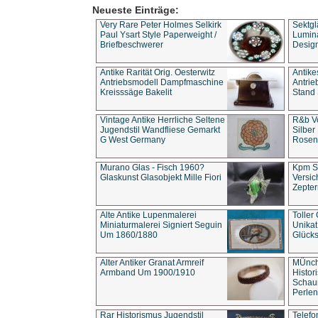
Neueste Einträge:
Very Rare Peter Holmes Selkirk
Sektgl
Paul Ysart Style Paperweight /
Lumina
Briefbeschwerer
Design
Antike Rarität Orig. Oesterwitz
Antike
Antriebsmodell Dampfmaschine
Antri
Kreisssäge Bakelit
Stand 
Vintage Antike Herrliche Seltene
R&b Vo
Jugendstil Wandfliese Gemarkt
Silber
G West Germany
Rosenm
Murano Glas - Fisch 1960?
Kpm S
Glaskunst Glasobjekt Mille Fiori
Versic
Zepter
Alte Antike Lupenmalerei
Toller
Miniaturmalerei Signiert Seguin
Unika
Um 1860/1880
Glücks
Alter Antiker Granat Armreif
MÜnch
Armband Um 1900/1910
Histor
Schaum
Perlen
Rar Historismus Jugendstil
Telefo