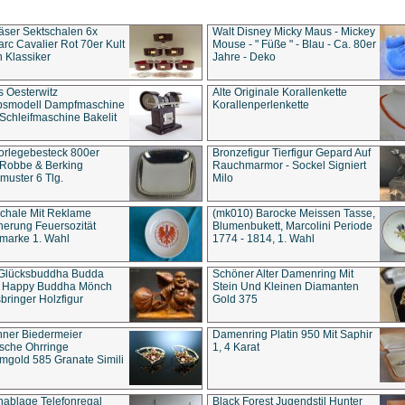
äser Sektschalen 6x
Walt Disney Micky Maus - Mickey
rc Cavalier Rot 70er Kult
Mouse - " Füße " - Blau - Ca. 80er
 Klassiker
Jahre - Deko
s Oesterwitz
Alte Originale Korallenkette
ebsmodell Dampfmaschine
Korallenperlenkette
Schleifmaschine Bakelit
rlegebesteck 800er
Bronzefigur Tierfigur Gepard Auf
 Robbe & Berking
Rauchmarmor - Sockel Signiert
uster 6 Tlg.
Milo
chale Mit Reklame
(mk010) Barocke Meissen Tasse,
herung Feuersozität
Blumenbukett, Marcolini Periode
marke 1. Wahl
1774 - 1814, 1. Wahl
 Glücksbuddha Budda
Schöner Alter Damenring Mit
t Happy Buddha Mönch
Stein Und Kleinen Diamanten
bringer Holzfigur
Gold 375
ner Biedermeier
Damenring Platin 950 Mit Saphir
ische Ohrringe
1, 4 Karat
gold 585 Granate Simili
nablage Telefonregal
Black Forest Jugendstil Hunter