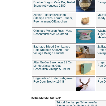
Drache Dragon Vase Dog Relief
Design
Scene Art Nouveau 1880
Zodiac - Tierkreiszeichen
Va 341
Öllampe Krebs, Forum Traiani,
Teddy 
Reenactment Öllämpchen
Originale Meissen Fuss - Vase
Wächt
Rosenmuster Mit Goldrand
Jugend
Messi
Bauhaus Tripod Steh Lampe
2x Ba
Holz Dreibein Spot Art Deco
Dreibe
Vintage Design Leuchte
Vintag
Alter Großer Barometer 21 Cm
Unger
Mit Holzfassung, Glas
Roe D
Geschliffen Vintage 5319 19
Ungerades 6 Ender Rehgeweih
Schön
Roe Deer Trophy 194 G
Roe D
Beliebteste Artikel:
Tripod Stehlampe Scheinwerfer
Stehleuchte Dreibein Holz Stativ