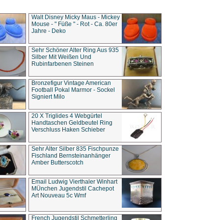
Walt Disney Micky Maus - Mickey
Mouse - " Füße " - Rot - Ca. 80er
Jahre - Deko
Sehr Schöner Alter Ring Aus 935
Silber Mit Weißen Und
Rubinfarbenen Steinen
Bronzefigur Vintage American
Football Pokal Marmor - Sockel
Signiert Milo
20 X Triglides 4 Webgürtel
Handtaschen Geldbeutel Ring
Verschluss Haken Schieber
Sehr Alter Silber 835 Fischpunze
Fischland Bernsteinanhänger
Amber Butterscotch
Email Ludwig Vierthaler Winhart
MÜnchen Jugendstil Cachepot
Art Nouveau 5c Wmf
French Jugendstil Schmetterling