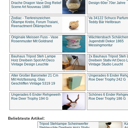
Drache Dragon Vase Dog Relief
Design 60er 70er Jahre
Scene Art Nouveau 1880
Zodiac - Tierkreiszeichen
Va 34122 Schuco Parfum 
Öllampe Krebs, Forum Traiani,
Teddy Bär Hellbraun
Reenactment Öllämpchen
Originale Meissen Fuss - Vase
Wächtersbach Schälche
Rosenmuster Mit Goldrand
Jugendstil Dekor 1865
Messingmontur
Bauhaus Tripod Steh Lampe
2x Bauhaus Tripod Steh
Holz Dreibein Spot Art Deco
Dreibein Stativ Art Deco L
Vintage Design Leuchte
Vintage Studio Leucht
Alter Großer Barometer 21 Cm
Ungerades 6 Ender Reh
Mit Holzfassung, Glas
Roe Deer Trophy 242 G
Geschliffen Vintage 5319 19
Ungerades 6 Ender Rehgeweih
Schönes 6 Ender Rehge
Roe Deer Trophy 194 G
Roe Deer Trophy 186 G
Beliebteste Artikel:
Tripod Stehlampe Scheinwerfer
Ka
Stehleuchte Dreibein Holz Stativ
An