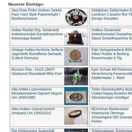
Neueste Einträge:
Very Rare Peter Holmes Selkirk
Sektgläser Sektschalen 
Paul Ysart Style Paperweight /
Luminarc Cavalier Rot 70
Briefbeschwerer
Design Klassiker
Antike Rarität Orig. Oesterwitz
Antikes Oesterwitz
Antriebsmodell Dampfmaschine
Antriebsmodell Dampfma
Kreisssäge Bakelit
Stand Schleifmaschine Ba
Vintage Antike Herrliche Seltene
R&b Vorlegebesteck 800
Jugendstil Wandfliese Gemarkt
Silber Robbe & Berking
G West Germany
Rosenmuster 6 Tlg.
Murano Glas - Fisch 1960?
Kpm Schale Mit Reklame
Glaskunst Glasobjekt Mille Fiori
Versicherung Feuersozitä
Zeptermarke 1. Wahl
Alte Antike Lupenmalerei
Toller Glücksbuddha Bu
Miniaturmalerei Signiert Seguin
Unikat Happy Buddha M
Um 1860/1880
Glücksbringer Holzfigur
Alter Antiker Granat Armreif
MÜnchner Biedermeier
Armband Um 1900/1910
Historische Ohrringe
Schaumgold 585 Granate 
Perlen
Rar Historismus Jugendstil
Telefonablage Telefonreg