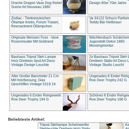
Drache Dragon Vase Dog Relief
Design 60er 70er Jahre
Scene Art Nouveau 1880
Zodiac - Tierkreiszeichen
Va 34122 Schuco Parfum 
Öllampe Krebs, Forum Traiani,
Teddy Bär Hellbraun
Reenactment Öllämpchen
Originale Meissen Fuss - Vase
Wächtersbach Schälche
Rosenmuster Mit Goldrand
Jugendstil Dekor 1865
Messingmontur
Bauhaus Tripod Steh Lampe
2x Bauhaus Tripod Steh
Holz Dreibein Spot Art Deco
Dreibein Stativ Art Deco L
Vintage Design Leuchte
Vintage Studio Leucht
Alter Großer Barometer 21 Cm
Ungerades 6 Ender Reh
Mit Holzfassung, Glas
Roe Deer Trophy 242 G
Geschliffen Vintage 5319 19
Ungerades 6 Ender Rehgeweih
Schönes 6 Ender Rehge
Roe Deer Trophy 194 G
Roe Deer Trophy 186 G
Beliebteste Artikel:
Tripod Stehlampe Scheinwerfer
Ka
Stehleuchte Dreibein Holz Stativ
An