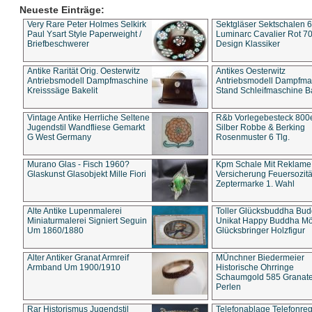
Neueste Einträge:
Very Rare Peter Holmes Selkirk
Sektgläser Sektschalen 
Paul Ysart Style Paperweight /
Luminarc Cavalier Rot 70
Briefbeschwerer
Design Klassiker
Antike Rarität Orig. Oesterwitz
Antikes Oesterwitz
Antriebsmodell Dampfmaschine
Antriebsmodell Dampfma
Kreisssäge Bakelit
Stand Schleifmaschine Ba
Vintage Antike Herrliche Seltene
R&b Vorlegebesteck 800
Jugendstil Wandfliese Gemarkt
Silber Robbe & Berking
G West Germany
Rosenmuster 6 Tlg.
Murano Glas - Fisch 1960?
Kpm Schale Mit Reklame
Glaskunst Glasobjekt Mille Fiori
Versicherung Feuersozitä
Zeptermarke 1. Wahl
Alte Antike Lupenmalerei
Toller Glücksbuddha Bu
Miniaturmalerei Signiert Seguin
Unikat Happy Buddha M
Um 1860/1880
Glücksbringer Holzfigur
Alter Antiker Granat Armreif
MÜnchner Biedermeier
Armband Um 1900/1910
Historische Ohrringe
Schaumgold 585 Granate 
Perlen
Rar Historismus Jugendstil
Telefonablage Telefonreg