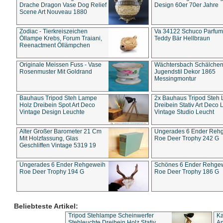
Drache Dragon Vase Dog Relief
Design 60er 70er Jahre
Scene Art Nouveau 1880
Zodiac - Tierkreiszeichen
Va 34122 Schuco Parfum 
Öllampe Krebs, Forum Traiani,
Teddy Bär Hellbraun
Reenactment Öllämpchen
Originale Meissen Fuss - Vase
Wächtersbach Schälche
Rosenmuster Mit Goldrand
Jugendstil Dekor 1865
Messingmontur
Bauhaus Tripod Steh Lampe
2x Bauhaus Tripod Steh
Holz Dreibein Spot Art Deco
Dreibein Stativ Art Deco L
Vintage Design Leuchte
Vintage Studio Leucht
Alter Großer Barometer 21 Cm
Ungerades 6 Ender Reh
Mit Holzfassung, Glas
Roe Deer Trophy 242 G
Geschliffen Vintage 5319 19
Ungerades 6 Ender Rehgeweih
Schönes 6 Ender Rehge
Roe Deer Trophy 194 G
Roe Deer Trophy 186 G
Beliebteste Artikel:
Tripod Stehlampe Scheinwerfer
Ka
Stehleuchte Dreibein Holz Stativ
An