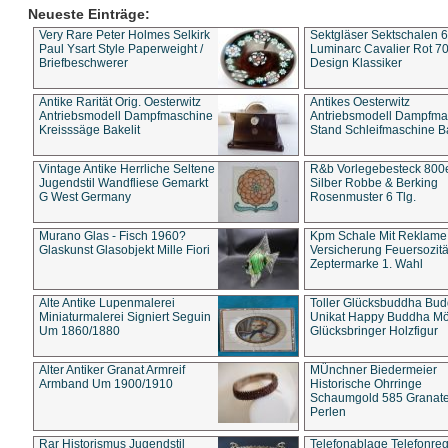
Neueste Einträge:
Very Rare Peter Holmes Selkirk
Sektgläser Sektschalen 
Paul Ysart Style Paperweight /
Luminarc Cavalier Rot 70
Briefbeschwerer
Design Klassiker
Antike Rarität Orig. Oesterwitz
Antikes Oesterwitz
Antriebsmodell Dampfmaschine
Antriebsmodell Dampfma
Kreisssäge Bakelit
Stand Schleifmaschine Ba
Vintage Antike Herrliche Seltene
R&b Vorlegebesteck 800
Jugendstil Wandfliese Gemarkt
Silber Robbe & Berking
G West Germany
Rosenmuster 6 Tlg.
Murano Glas - Fisch 1960?
Kpm Schale Mit Reklame
Glaskunst Glasobjekt Mille Fiori
Versicherung Feuersozitä
Zeptermarke 1. Wahl
Alte Antike Lupenmalerei
Toller Glücksbuddha Bu
Miniaturmalerei Signiert Seguin
Unikat Happy Buddha M
Um 1860/1880
Glücksbringer Holzfigur
Alter Antiker Granat Armreif
MÜnchner Biedermeier
Armband Um 1900/1910
Historische Ohrringe
Schaumgold 585 Granate 
Perlen
Rar Historismus Jugendstil
Telefonablage Telefonreg