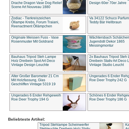
Drache Dragon Vase Dog Relief
Design 60er 70er Jahre
Scene Art Nouveau 1880
Zodiac - Tierkreiszeichen
Va 34122 Schuco Parfum 
Öllampe Krebs, Forum Traiani,
Teddy Bär Hellbraun
Reenactment Öllämpchen
Originale Meissen Fuss - Vase
Wächtersbach Schälche
Rosenmuster Mit Goldrand
Jugendstil Dekor 1865
Messingmontur
Bauhaus Tripod Steh Lampe
2x Bauhaus Tripod Steh
Holz Dreibein Spot Art Deco
Dreibein Stativ Art Deco L
Vintage Design Leuchte
Vintage Studio Leucht
Alter Großer Barometer 21 Cm
Ungerades 6 Ender Reh
Mit Holzfassung, Glas
Roe Deer Trophy 242 G
Geschliffen Vintage 5319 19
Ungerades 6 Ender Rehgeweih
Schönes 6 Ender Rehge
Roe Deer Trophy 194 G
Roe Deer Trophy 186 G
Beliebteste Artikel:
Tripod Stehlampe Scheinwerfer
Ka
Stehleuchte Dreibein Holz Stativ
An