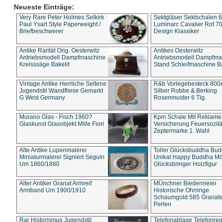
Neueste Einträge:
Very Rare Peter Holmes Selkirk
Sektgläser Sektschalen 
Paul Ysart Style Paperweight /
Luminarc Cavalier Rot 70
Briefbeschwerer
Design Klassiker
Antike Rarität Orig. Oesterwitz
Antikes Oesterwitz
Antriebsmodell Dampfmaschine
Antriebsmodell Dampfma
Kreisssäge Bakelit
Stand Schleifmaschine Ba
Vintage Antike Herrliche Seltene
R&b Vorlegebesteck 800
Jugendstil Wandfliese Gemarkt
Silber Robbe & Berking
G West Germany
Rosenmuster 6 Tlg.
Murano Glas - Fisch 1960?
Kpm Schale Mit Reklame
Glaskunst Glasobjekt Mille Fiori
Versicherung Feuersozitä
Zeptermarke 1. Wahl
Alte Antike Lupenmalerei
Toller Glücksbuddha Bu
Miniaturmalerei Signiert Seguin
Unikat Happy Buddha M
Um 1860/1880
Glücksbringer Holzfigur
Alter Antiker Granat Armreif
MÜnchner Biedermeier
Armband Um 1900/1910
Historische Ohrringe
Schaumgold 585 Granate 
Perlen
Rar Historismus Jugendstil
Telefonablage Telefonreg