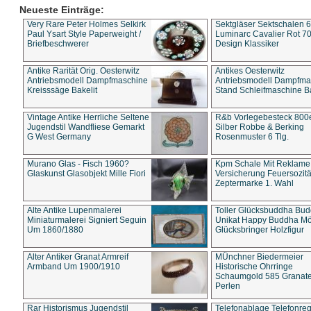
Neueste Einträge:
Very Rare Peter Holmes Selkirk
Sektgläser Sektschalen 
Paul Ysart Style Paperweight /
Luminarc Cavalier Rot 70
Briefbeschwerer
Design Klassiker
Antike Rarität Orig. Oesterwitz
Antikes Oesterwitz
Antriebsmodell Dampfmaschine
Antriebsmodell Dampfma
Kreisssäge Bakelit
Stand Schleifmaschine Ba
Vintage Antike Herrliche Seltene
R&b Vorlegebesteck 800
Jugendstil Wandfliese Gemarkt
Silber Robbe & Berking
G West Germany
Rosenmuster 6 Tlg.
Murano Glas - Fisch 1960?
Kpm Schale Mit Reklame
Glaskunst Glasobjekt Mille Fiori
Versicherung Feuersozitä
Zeptermarke 1. Wahl
Alte Antike Lupenmalerei
Toller Glücksbuddha Bu
Miniaturmalerei Signiert Seguin
Unikat Happy Buddha M
Um 1860/1880
Glücksbringer Holzfigur
Alter Antiker Granat Armreif
MÜnchner Biedermeier
Armband Um 1900/1910
Historische Ohrringe
Schaumgold 585 Granate 
Perlen
Rar Historismus Jugendstil
Telefonablage Telefonreg