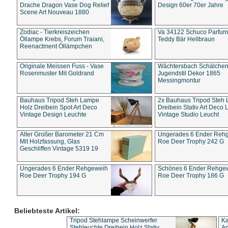
Drache Dragon Vase Dog Relief
Design 60er 70er Jahre
Scene Art Nouveau 1880
Zodiac - Tierkreiszeichen
Va 34122 Schuco Parfum 
Öllampe Krebs, Forum Traiani,
Teddy Bär Hellbraun
Reenactment Öllämpchen
Originale Meissen Fuss - Vase
Wächtersbach Schälche
Rosenmuster Mit Goldrand
Jugendstil Dekor 1865
Messingmontur
Bauhaus Tripod Steh Lampe
2x Bauhaus Tripod Steh
Holz Dreibein Spot Art Deco
Dreibein Stativ Art Deco L
Vintage Design Leuchte
Vintage Studio Leucht
Alter Großer Barometer 21 Cm
Ungerades 6 Ender Reh
Mit Holzfassung, Glas
Roe Deer Trophy 242 G
Geschliffen Vintage 5319 19
Ungerades 6 Ender Rehgeweih
Schönes 6 Ender Rehge
Roe Deer Trophy 194 G
Roe Deer Trophy 186 G
Beliebteste Artikel:
Tripod Stehlampe Scheinwerfer
Ka
Stehleuchte Dreibein Holz Stativ
An