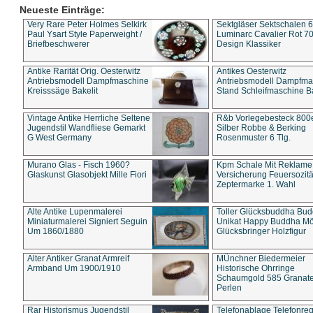
Neueste Einträge:
Very Rare Peter Holmes Selkirk
Sektgläser Sektschalen 
Paul Ysart Style Paperweight /
Luminarc Cavalier Rot 70
Briefbeschwerer
Design Klassiker
Antike Rarität Orig. Oesterwitz
Antikes Oesterwitz
Antriebsmodell Dampfmaschine
Antriebsmodell Dampfma
Kreisssäge Bakelit
Stand Schleifmaschine Ba
Vintage Antike Herrliche Seltene
R&b Vorlegebesteck 800
Jugendstil Wandfliese Gemarkt
Silber Robbe & Berking
G West Germany
Rosenmuster 6 Tlg.
Murano Glas - Fisch 1960?
Kpm Schale Mit Reklame
Glaskunst Glasobjekt Mille Fiori
Versicherung Feuersozitä
Zeptermarke 1. Wahl
Alte Antike Lupenmalerei
Toller Glücksbuddha Bu
Miniaturmalerei Signiert Seguin
Unikat Happy Buddha M
Um 1860/1880
Glücksbringer Holzfigur
Alter Antiker Granat Armreif
MÜnchner Biedermeier
Armband Um 1900/1910
Historische Ohrringe
Schaumgold 585 Granate 
Perlen
Rar Historismus Jugendstil
Telefonablage Telefonreg