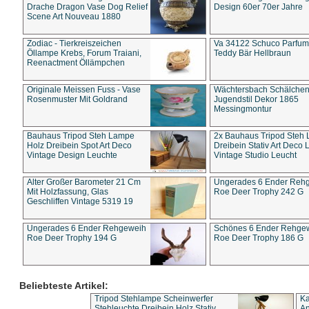
Drache Dragon Vase Dog Relief
Design 60er 70er Jahre
Scene Art Nouveau 1880
Zodiac - Tierkreiszeichen
Va 34122 Schuco Parfum 
Öllampe Krebs, Forum Traiani,
Teddy Bär Hellbraun
Reenactment Öllämpchen
Originale Meissen Fuss - Vase
Wächtersbach Schälche
Rosenmuster Mit Goldrand
Jugendstil Dekor 1865
Messingmontur
Bauhaus Tripod Steh Lampe
2x Bauhaus Tripod Steh
Holz Dreibein Spot Art Deco
Dreibein Stativ Art Deco L
Vintage Design Leuchte
Vintage Studio Leucht
Alter Großer Barometer 21 Cm
Ungerades 6 Ender Reh
Mit Holzfassung, Glas
Roe Deer Trophy 242 G
Geschliffen Vintage 5319 19
Ungerades 6 Ender Rehgeweih
Schönes 6 Ender Rehge
Roe Deer Trophy 194 G
Roe Deer Trophy 186 G
Beliebteste Artikel:
Tripod Stehlampe Scheinwerfer
Ka
Stehleuchte Dreibein Holz Stativ
An