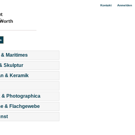
|
Kontakt
Anmelden
 & Maritimes
 & Skulptur
an & Keramik
 & Photographica
he & Flachgewebe
nst