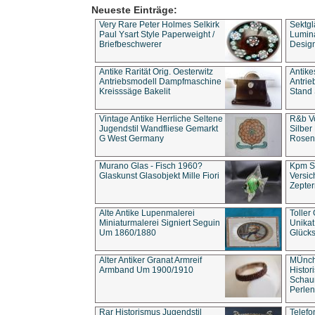
Neueste Einträge:
Very Rare Peter Holmes Selkirk
Sektgl
Paul Ysart Style Paperweight /
Lumina
Briefbeschwerer
Design
Antike Rarität Orig. Oesterwitz
Antike
Antriebsmodell Dampfmaschine
Antri
Kreisssäge Bakelit
Stand 
Vintage Antike Herrliche Seltene
R&b Vo
Jugendstil Wandfliese Gemarkt
Silber
G West Germany
Rosenm
Murano Glas - Fisch 1960?
Kpm S
Glaskunst Glasobjekt Mille Fiori
Versic
Zepter
Alte Antike Lupenmalerei
Toller
Miniaturmalerei Signiert Seguin
Unika
Um 1860/1880
Glücks
Alter Antiker Granat Armreif
MÜnch
Armband Um 1900/1910
Histor
Schaum
Perlen
Rar Historismus Jugendstil
Telefo