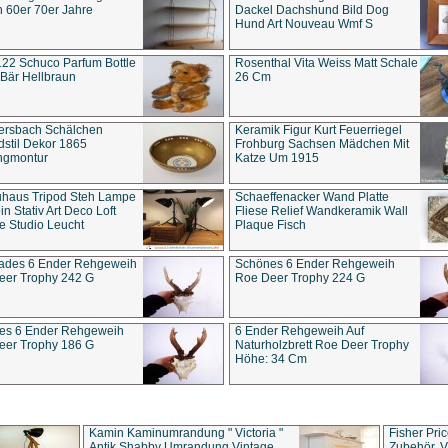
 60er 70er Jahre
Dackel Dachshund Bild Dog
Hund Art Nouveau Wmf S
22 Schuco Parfum Bottle
Rosenthal Vita Weiss Matt Schale
Bär Hellbraun
26 Cm
ersbach Schälchen
Keramik Figur Kurt Feuerriegel
stil Dekor 1865
Frohburg Sachsen Mädchen Mit
ngmontur
Katze Um 1915
uhaus Tripod Steh Lampe
Schaeffenacker Wand Platte
in Stativ Art Deco Loft
Fliese Relief Wandkeramik Wall
e Studio Leucht
Plaque Fisch
ades 6 Ender Rehgeweih
Schönes 6 Ender Rehgeweih
eer Trophy 242 G
Roe Deer Trophy 224 G
es 6 Ender Rehgeweih
6 Ender Rehgeweih Auf
eer Trophy 186 G
Naturholzbrett Roe Deer Trophy
Höhe: 34 Cm
Kamin Kaminumrandung " Victoria "
Fisher Pri
Antik Shabby Umrandung Vintage
Zubehör, V