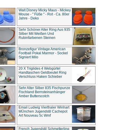
Walt Disney Micky Maus - Mickey
Mouse - " Füße " - Rot - Ca. 80er
Jahre - Deko
Sehr Schöner Alter Ring Aus 935
Silber Mit Weißen Und
Rubinfarbenen Steinen
Bronzefigur Vintage American
Football Pokal Marmor - Sockel
Signiert Milo
20 X Triglides 4 Webgürtel
Handtaschen Geldbeutel Ring
Verschluss Haken Schieber
Sehr Alter Silber 835 Fischpunze
Fischland Bernsteinanhänger
Amber Butterscotch
Email Ludwig Vierthaler Winhart
MÜnchen Jugendstil Cachepot
Art Nouveau 5c Wmf
French Jugendstil Schmetterling