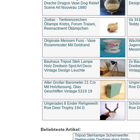
Drache Dragon Vase Dog Relief
Design
Scene Art Nouveau 1880
Zodiac - Tierkreiszeichen
Va 341
Öllampe Krebs, Forum Traiani,
Teddy 
Reenactment Öllämpchen
Originale Meissen Fuss - Vase
Wächt
Rosenmuster Mit Goldrand
Jugend
Messi
Bauhaus Tripod Steh Lampe
2x Ba
Holz Dreibein Spot Art Deco
Dreibe
Vintage Design Leuchte
Vintag
Alter Großer Barometer 21 Cm
Unger
Mit Holzfassung, Glas
Roe D
Geschliffen Vintage 5319 19
Ungerades 6 Ender Rehgeweih
Schön
Roe Deer Trophy 194 G
Roe D
Beliebteste Artikel:
Tripod Stehlampe Scheinwerfer
Stehleuchte Dreibein Holz Stativ