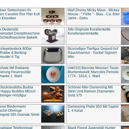
äser Sektschalen 6x
Walt Disney Micky Maus - Mickey
rc Cavalier Rot 70er Kult
Mouse - " Füße " - Blau - Ca. 80er
 Klassiker
Jahre - Deko
s Oesterwitz
Alte Originale Korallenkette
ebsmodell Dampfmaschine
Korallenperlenkette
Schleifmaschine Bakelit
rlegebesteck 800er
Bronzefigur Tierfigur Gepard Auf
 Robbe & Berking
Rauchmarmor - Sockel Signiert
uster 6 Tlg.
Milo
chale Mit Reklame
(mk010) Barocke Meissen Tasse,
herung Feuersozität
Blumenbukett, Marcolini Periode
marke 1. Wahl
1774 - 1814, 1. Wahl
 Glücksbuddha Budda
Schöner Alter Damenring Mit
t Happy Buddha Mönch
Stein Und Kleinen Diamanten
bringer Holzfigur
Gold 375
ner Biedermeier
Damenring Platin 950 Mit Saphir
ische Ohrringe
1, 4 Karat
gold 585 Granate Simili
nablage Telefonregal
Black Forest Jugendstil Hunter