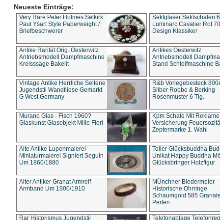
Neueste Einträge:
Very Rare Peter Holmes Selkirk
Sektgläser Sektschalen 
Paul Ysart Style Paperweight /
Luminarc Cavalier Rot 70
Briefbeschwerer
Design Klassiker
Antike Rarität Orig. Oesterwitz
Antikes Oesterwitz
Antriebsmodell Dampfmaschine
Antriebsmodell Dampfma
Kreisssäge Bakelit
Stand Schleifmaschine Ba
Vintage Antike Herrliche Seltene
R&b Vorlegebesteck 800
Jugendstil Wandfliese Gemarkt
Silber Robbe & Berking
G West Germany
Rosenmuster 6 Tlg.
Murano Glas - Fisch 1960?
Kpm Schale Mit Reklame
Glaskunst Glasobjekt Mille Fiori
Versicherung Feuersozitä
Zeptermarke 1. Wahl
Alte Antike Lupenmalerei
Toller Glücksbuddha Bu
Miniaturmalerei Signiert Seguin
Unikat Happy Buddha M
Um 1860/1880
Glücksbringer Holzfigur
Alter Antiker Granat Armreif
MÜnchner Biedermeier
Armband Um 1900/1910
Historische Ohrringe
Schaumgold 585 Granate 
Perlen
Rar Historismus Jugendstil
Telefonablage Telefonreg