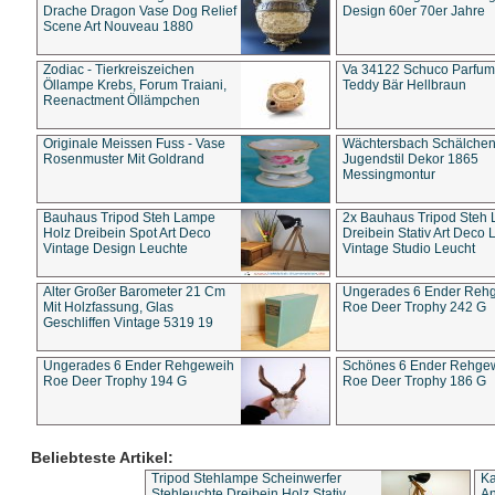
Drache Dragon Vase Dog Relief
Design 60er 70er Jahre
Scene Art Nouveau 1880
Zodiac - Tierkreiszeichen
Va 34122 Schuco Parfum 
Öllampe Krebs, Forum Traiani,
Teddy Bär Hellbraun
Reenactment Öllämpchen
Originale Meissen Fuss - Vase
Wächtersbach Schälche
Rosenmuster Mit Goldrand
Jugendstil Dekor 1865
Messingmontur
Bauhaus Tripod Steh Lampe
2x Bauhaus Tripod Steh
Holz Dreibein Spot Art Deco
Dreibein Stativ Art Deco L
Vintage Design Leuchte
Vintage Studio Leucht
Alter Großer Barometer 21 Cm
Ungerades 6 Ender Reh
Mit Holzfassung, Glas
Roe Deer Trophy 242 G
Geschliffen Vintage 5319 19
Ungerades 6 Ender Rehgeweih
Schönes 6 Ender Rehge
Roe Deer Trophy 194 G
Roe Deer Trophy 186 G
Beliebteste Artikel:
Tripod Stehlampe Scheinwerfer
Ka
Stehleuchte Dreibein Holz Stativ
An