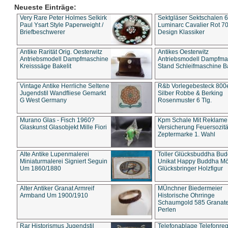
Neueste Einträge:
Very Rare Peter Holmes Selkirk
Sektgläser Sektschalen 
Paul Ysart Style Paperweight /
Luminarc Cavalier Rot 70
Briefbeschwerer
Design Klassiker
Antike Rarität Orig. Oesterwitz
Antikes Oesterwitz
Antriebsmodell Dampfmaschine
Antriebsmodell Dampfma
Kreisssäge Bakelit
Stand Schleifmaschine Ba
Vintage Antike Herrliche Seltene
R&b Vorlegebesteck 800
Jugendstil Wandfliese Gemarkt
Silber Robbe & Berking
G West Germany
Rosenmuster 6 Tlg.
Murano Glas - Fisch 1960?
Kpm Schale Mit Reklame
Glaskunst Glasobjekt Mille Fiori
Versicherung Feuersozitä
Zeptermarke 1. Wahl
Alte Antike Lupenmalerei
Toller Glücksbuddha Bu
Miniaturmalerei Signiert Seguin
Unikat Happy Buddha M
Um 1860/1880
Glücksbringer Holzfigur
Alter Antiker Granat Armreif
MÜnchner Biedermeier
Armband Um 1900/1910
Historische Ohrringe
Schaumgold 585 Granate 
Perlen
Rar Historismus Jugendstil
Telefonablage Telefonreg