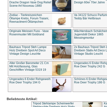
Drache Dragon Vase Dog Relief
Design 60er 70er Jahre
Scene Art Nouveau 1880
Zodiac - Tierkreiszeichen
Va 34122 Schuco Parfum 
Öllampe Krebs, Forum Traiani,
Teddy Bär Hellbraun
Reenactment Öllämpchen
Originale Meissen Fuss - Vase
Wächtersbach Schälche
Rosenmuster Mit Goldrand
Jugendstil Dekor 1865
Messingmontur
Bauhaus Tripod Steh Lampe
2x Bauhaus Tripod Steh
Holz Dreibein Spot Art Deco
Dreibein Stativ Art Deco L
Vintage Design Leuchte
Vintage Studio Leucht
Alter Großer Barometer 21 Cm
Ungerades 6 Ender Reh
Mit Holzfassung, Glas
Roe Deer Trophy 242 G
Geschliffen Vintage 5319 19
Ungerades 6 Ender Rehgeweih
Schönes 6 Ender Rehge
Roe Deer Trophy 194 G
Roe Deer Trophy 186 G
Beliebteste Artikel:
Tripod Stehlampe Scheinwerfer
Ka
Stehleuchte Dreibein Holz Stativ
An