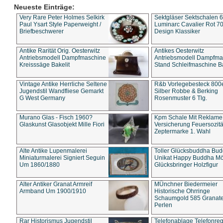
Neueste Einträge:
Very Rare Peter Holmes Selkirk
Sektgläser Sektschalen 
Paul Ysart Style Paperweight /
Luminarc Cavalier Rot 70
Briefbeschwerer
Design Klassiker
Antike Rarität Orig. Oesterwitz
Antikes Oesterwitz
Antriebsmodell Dampfmaschine
Antriebsmodell Dampfma
Kreisssäge Bakelit
Stand Schleifmaschine Ba
Vintage Antike Herrliche Seltene
R&b Vorlegebesteck 800
Jugendstil Wandfliese Gemarkt
Silber Robbe & Berking
G West Germany
Rosenmuster 6 Tlg.
Murano Glas - Fisch 1960?
Kpm Schale Mit Reklame
Glaskunst Glasobjekt Mille Fiori
Versicherung Feuersozitä
Zeptermarke 1. Wahl
Alte Antike Lupenmalerei
Toller Glücksbuddha Bu
Miniaturmalerei Signiert Seguin
Unikat Happy Buddha M
Um 1860/1880
Glücksbringer Holzfigur
Alter Antiker Granat Armreif
MÜnchner Biedermeier
Armband Um 1900/1910
Historische Ohrringe
Schaumgold 585 Granate 
Perlen
Rar Historismus Jugendstil
Telefonablage Telefonreg