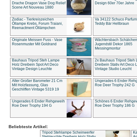
Drache Dragon Vase Dog Relief
Design 60er 70er Jahre
Scene Art Nouveau 1880
Zodiac - Tierkreiszeichen
Va 34122 Schuco Parfum 
Öllampe Krebs, Forum Traiani,
Teddy Bär Hellbraun
Reenactment Öllämpchen
Originale Meissen Fuss - Vase
Wächtersbach Schälche
Rosenmuster Mit Goldrand
Jugendstil Dekor 1865
Messingmontur
Bauhaus Tripod Steh Lampe
2x Bauhaus Tripod Steh
Holz Dreibein Spot Art Deco
Dreibein Stativ Art Deco L
Vintage Design Leuchte
Vintage Studio Leucht
Alter Großer Barometer 21 Cm
Ungerades 6 Ender Reh
Mit Holzfassung, Glas
Roe Deer Trophy 242 G
Geschliffen Vintage 5319 19
Ungerades 6 Ender Rehgeweih
Schönes 6 Ender Rehge
Roe Deer Trophy 194 G
Roe Deer Trophy 186 G
Beliebteste Artikel:
Tripod Stehlampe Scheinwerfer
Ka
Stehleuchte Dreibein Holz Stativ
An