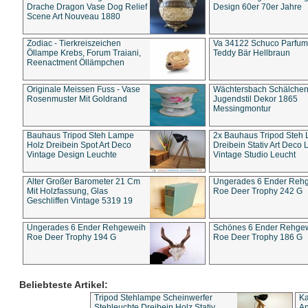
Drache Dragon Vase Dog Relief
Design 60er 70er Jahre
Scene Art Nouveau 1880
Zodiac - Tierkreiszeichen
Va 34122 Schuco Parfum 
Öllampe Krebs, Forum Traiani,
Teddy Bär Hellbraun
Reenactment Öllämpchen
Originale Meissen Fuss - Vase
Wächtersbach Schälche
Rosenmuster Mit Goldrand
Jugendstil Dekor 1865
Messingmontur
Bauhaus Tripod Steh Lampe
2x Bauhaus Tripod Steh
Holz Dreibein Spot Art Deco
Dreibein Stativ Art Deco L
Vintage Design Leuchte
Vintage Studio Leucht
Alter Großer Barometer 21 Cm
Ungerades 6 Ender Reh
Mit Holzfassung, Glas
Roe Deer Trophy 242 G
Geschliffen Vintage 5319 19
Ungerades 6 Ender Rehgeweih
Schönes 6 Ender Rehge
Roe Deer Trophy 194 G
Roe Deer Trophy 186 G
Beliebteste Artikel:
Tripod Stehlampe Scheinwerfer
Ka
Stehleuchte Dreibein Holz Stativ
An