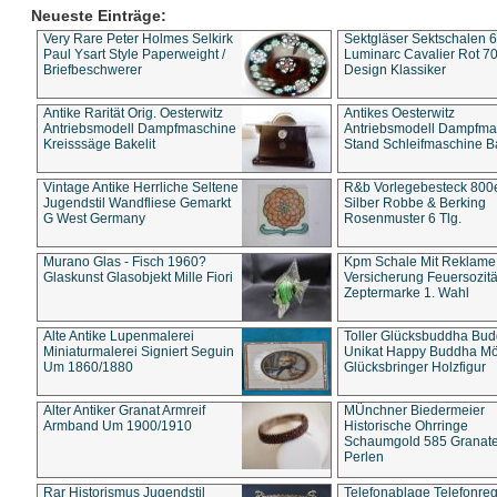
Neueste Einträge:
Very Rare Peter Holmes Selkirk
Sektgläser Sektschalen 
Paul Ysart Style Paperweight /
Luminarc Cavalier Rot 70
Briefbeschwerer
Design Klassiker
Antike Rarität Orig. Oesterwitz
Antikes Oesterwitz
Antriebsmodell Dampfmaschine
Antriebsmodell Dampfma
Kreisssäge Bakelit
Stand Schleifmaschine Ba
Vintage Antike Herrliche Seltene
R&b Vorlegebesteck 800
Jugendstil Wandfliese Gemarkt
Silber Robbe & Berking
G West Germany
Rosenmuster 6 Tlg.
Murano Glas - Fisch 1960?
Kpm Schale Mit Reklame
Glaskunst Glasobjekt Mille Fiori
Versicherung Feuersozitä
Zeptermarke 1. Wahl
Alte Antike Lupenmalerei
Toller Glücksbuddha Bu
Miniaturmalerei Signiert Seguin
Unikat Happy Buddha M
Um 1860/1880
Glücksbringer Holzfigur
Alter Antiker Granat Armreif
MÜnchner Biedermeier
Armband Um 1900/1910
Historische Ohrringe
Schaumgold 585 Granate 
Perlen
Rar Historismus Jugendstil
Telefonablage Telefonreg