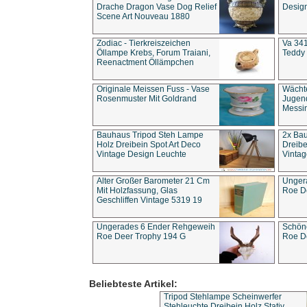
Drache Dragon Vase Dog Relief
Design
Scene Art Nouveau 1880
Zodiac - Tierkreiszeichen
Va 341
Öllampe Krebs, Forum Traiani,
Teddy 
Reenactment Öllämpchen
Originale Meissen Fuss - Vase
Wächt
Rosenmuster Mit Goldrand
Jugend
Messi
Bauhaus Tripod Steh Lampe
2x Ba
Holz Dreibein Spot Art Deco
Dreibe
Vintage Design Leuchte
Vintag
Alter Großer Barometer 21 Cm
Unger
Mit Holzfassung, Glas
Roe D
Geschliffen Vintage 5319 19
Ungerades 6 Ender Rehgeweih
Schön
Roe Deer Trophy 194 G
Roe D
Beliebteste Artikel:
Tripod Stehlampe Scheinwerfer
Stehleuchte Dreibein Holz Stativ