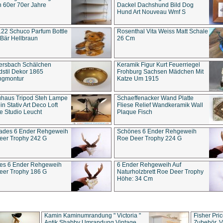
 60er 70er Jahre
Dackel Dachshund Bild Dog
Hund Art Nouveau Wmf S
22 Schuco Parfum Bottle
Rosenthal Vita Weiss Matt Schale
Bär Hellbraun
26 Cm
ersbach Schälchen
Keramik Figur Kurt Feuerriegel
stil Dekor 1865
Frohburg Sachsen Mädchen Mit
ngmontur
Katze Um 1915
uhaus Tripod Steh Lampe
Schaeffenacker Wand Platte
in Stativ Art Deco Loft
Fliese Relief Wandkeramik Wall
e Studio Leucht
Plaque Fisch
ades 6 Ender Rehgeweih
Schönes 6 Ender Rehgeweih
eer Trophy 242 G
Roe Deer Trophy 224 G
es 6 Ender Rehgeweih
6 Ender Rehgeweih Auf
eer Trophy 186 G
Naturholzbrett Roe Deer Trophy
Höhe: 34 Cm
Kamin Kaminumrandung " Victoria "
Fisher Pri
Antik Shabby Umrandung Vintage
Zubehör, V