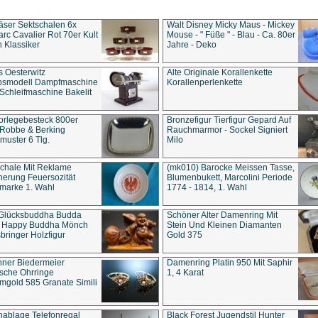
äser Sektschalen 6x
Walt Disney Micky Maus - Mickey
rc Cavalier Rot 70er Kult
Mouse - " Füße " - Blau - Ca. 80er
 Klassiker
Jahre - Deko
s Oesterwitz
Alte Originale Korallenkette
ebsmodell Dampfmaschine
Korallenperlenkette
Schleifmaschine Bakelit
rlegebesteck 800er
Bronzefigur Tierfigur Gepard Auf
 Robbe & Berking
Rauchmarmor - Sockel Signiert
uster 6 Tlg.
Milo
chale Mit Reklame
(mk010) Barocke Meissen Tasse,
herung Feuersozität
Blumenbukett, Marcolini Periode
marke 1. Wahl
1774 - 1814, 1. Wahl
 Glücksbuddha Budda
Schöner Alter Damenring Mit
t Happy Buddha Mönch
Stein Und Kleinen Diamanten
bringer Holzfigur
Gold 375
ner Biedermeier
Damenring Platin 950 Mit Saphir
ische Ohrringe
1, 4 Karat
gold 585 Granate Simili
nablage Telefonregal
Black Forest Jugendstil Hunter