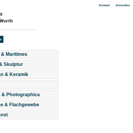
|
Kontakt
Anmelden
 & Maritimes
 & Skulptur
an & Keramik
 & Photographica
he & Flachgewebe
nst