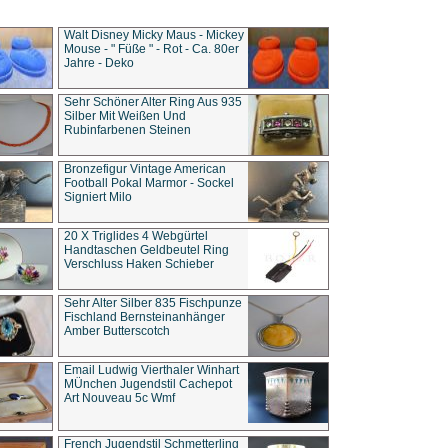
Walt Disney Micky Maus - Mickey
Mouse - " Füße " - Rot - Ca. 80er
Jahre - Deko
Sehr Schöner Alter Ring Aus 935
Silber Mit Weißen Und
Rubinfarbenen Steinen
Bronzefigur Vintage American
Football Pokal Marmor - Sockel
Signiert Milo
20 X Triglides 4 Webgürtel
Handtaschen Geldbeutel Ring
Verschluss Haken Schieber
Sehr Alter Silber 835 Fischpunze
Fischland Bernsteinanhänger
Amber Butterscotch
Email Ludwig Vierthaler Winhart
MÜnchen Jugendstil Cachepot
Art Nouveau 5c Wmf
French Jugendstil Schmetterling