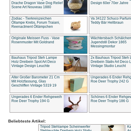
Drache Dragon Vase Dog Relief
Design 60er 70er Jahre
Scene Art Nouveau 1880
Zodiac - Tierkreiszeichen
Va 34122 Schuco Parfum 
Öllampe Krebs, Forum Traiani,
Teddy Bär Hellbraun
Reenactment Öllämpchen
Originale Meissen Fuss - Vase
Wächtersbach Schälche
Rosenmuster Mit Goldrand
Jugendstil Dekor 1865
Messingmontur
Bauhaus Tripod Steh Lampe
2x Bauhaus Tripod Steh
Holz Dreibein Spot Art Deco
Dreibein Stativ Art Deco L
Vintage Design Leuchte
Vintage Studio Leucht
Alter Großer Barometer 21 Cm
Ungerades 6 Ender Reh
Mit Holzfassung, Glas
Roe Deer Trophy 242 G
Geschliffen Vintage 5319 19
Ungerades 6 Ender Rehgeweih
Schönes 6 Ender Rehge
Roe Deer Trophy 194 G
Roe Deer Trophy 186 G
Beliebteste Artikel:
Tripod Stehlampe Scheinwerfer
Ka
Stehleuchte Dreibein Holz Stativ
An