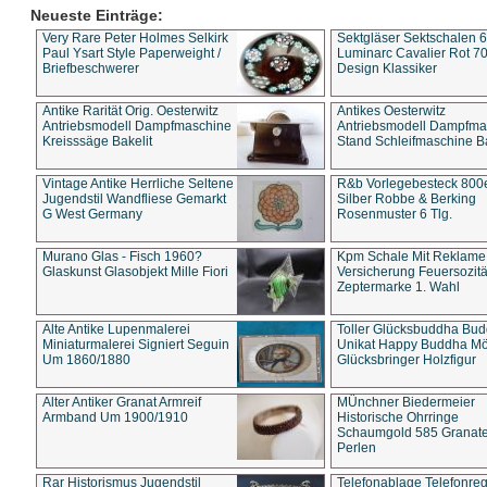
Neueste Einträge:
Very Rare Peter Holmes Selkirk
Sektgläser Sektschalen 
Paul Ysart Style Paperweight /
Luminarc Cavalier Rot 70
Briefbeschwerer
Design Klassiker
Antike Rarität Orig. Oesterwitz
Antikes Oesterwitz
Antriebsmodell Dampfmaschine
Antriebsmodell Dampfma
Kreisssäge Bakelit
Stand Schleifmaschine Ba
Vintage Antike Herrliche Seltene
R&b Vorlegebesteck 800
Jugendstil Wandfliese Gemarkt
Silber Robbe & Berking
G West Germany
Rosenmuster 6 Tlg.
Murano Glas - Fisch 1960?
Kpm Schale Mit Reklame
Glaskunst Glasobjekt Mille Fiori
Versicherung Feuersozitä
Zeptermarke 1. Wahl
Alte Antike Lupenmalerei
Toller Glücksbuddha Bu
Miniaturmalerei Signiert Seguin
Unikat Happy Buddha M
Um 1860/1880
Glücksbringer Holzfigur
Alter Antiker Granat Armreif
MÜnchner Biedermeier
Armband Um 1900/1910
Historische Ohrringe
Schaumgold 585 Granate 
Perlen
Rar Historismus Jugendstil
Telefonablage Telefonreg