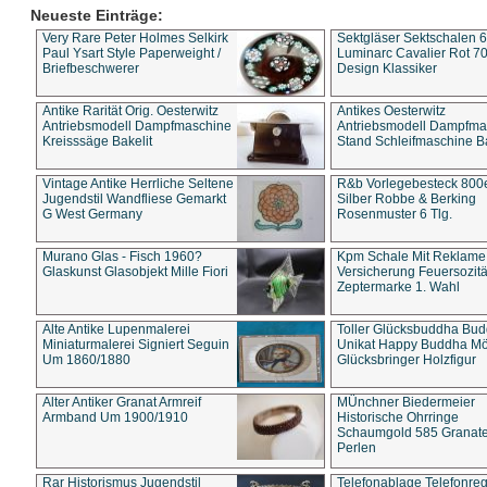
Neueste Einträge:
Very Rare Peter Holmes Selkirk
Sektgläser Sektschalen 
Paul Ysart Style Paperweight /
Luminarc Cavalier Rot 70
Briefbeschwerer
Design Klassiker
Antike Rarität Orig. Oesterwitz
Antikes Oesterwitz
Antriebsmodell Dampfmaschine
Antriebsmodell Dampfma
Kreisssäge Bakelit
Stand Schleifmaschine Ba
Vintage Antike Herrliche Seltene
R&b Vorlegebesteck 800
Jugendstil Wandfliese Gemarkt
Silber Robbe & Berking
G West Germany
Rosenmuster 6 Tlg.
Murano Glas - Fisch 1960?
Kpm Schale Mit Reklame
Glaskunst Glasobjekt Mille Fiori
Versicherung Feuersozitä
Zeptermarke 1. Wahl
Alte Antike Lupenmalerei
Toller Glücksbuddha Bu
Miniaturmalerei Signiert Seguin
Unikat Happy Buddha M
Um 1860/1880
Glücksbringer Holzfigur
Alter Antiker Granat Armreif
MÜnchner Biedermeier
Armband Um 1900/1910
Historische Ohrringe
Schaumgold 585 Granate 
Perlen
Rar Historismus Jugendstil
Telefonablage Telefonreg