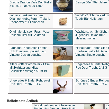
Drache Dragon Vase Dog Relief
Design 60er 70er Jahre
Scene Art Nouveau 1880
Zodiac - Tierkreiszeichen
Va 34122 Schuco Parfum 
Öllampe Krebs, Forum Traiani,
Teddy Bär Hellbraun
Reenactment Öllämpchen
Originale Meissen Fuss - Vase
Wächtersbach Schälche
Rosenmuster Mit Goldrand
Jugendstil Dekor 1865
Messingmontur
Bauhaus Tripod Steh Lampe
2x Bauhaus Tripod Steh
Holz Dreibein Spot Art Deco
Dreibein Stativ Art Deco L
Vintage Design Leuchte
Vintage Studio Leucht
Alter Großer Barometer 21 Cm
Ungerades 6 Ender Reh
Mit Holzfassung, Glas
Roe Deer Trophy 242 G
Geschliffen Vintage 5319 19
Ungerades 6 Ender Rehgeweih
Schönes 6 Ender Rehge
Roe Deer Trophy 194 G
Roe Deer Trophy 186 G
Beliebteste Artikel:
Tripod Stehlampe Scheinwerfer
Ka
Stehleuchte Dreibein Holz Stativ
An