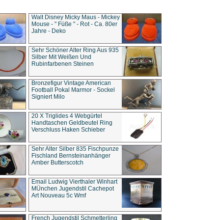
Walt Disney Micky Maus - Mickey
Mouse - " Füße " - Rot - Ca. 80er
Jahre - Deko
Sehr Schöner Alter Ring Aus 935
Silber Mit Weißen Und
Rubinfarbenen Steinen
Bronzefigur Vintage American
Football Pokal Marmor - Sockel
Signiert Milo
20 X Triglides 4 Webgürtel
Handtaschen Geldbeutel Ring
Verschluss Haken Schieber
Sehr Alter Silber 835 Fischpunze
Fischland Bernsteinanhänger
Amber Butterscotch
Email Ludwig Vierthaler Winhart
MÜnchen Jugendstil Cachepot
Art Nouveau 5c Wmf
French Jugendstil Schmetterling