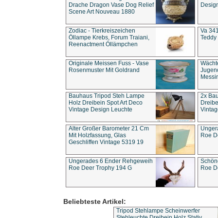
Drache Dragon Vase Dog Relief
Design
Scene Art Nouveau 1880
Zodiac - Tierkreiszeichen
Va 341
Öllampe Krebs, Forum Traiani,
Teddy 
Reenactment Öllämpchen
Originale Meissen Fuss - Vase
Wächt
Rosenmuster Mit Goldrand
Jugend
Messi
Bauhaus Tripod Steh Lampe
2x Ba
Holz Dreibein Spot Art Deco
Dreibe
Vintage Design Leuchte
Vintag
Alter Großer Barometer 21 Cm
Unger
Mit Holzfassung, Glas
Roe D
Geschliffen Vintage 5319 19
Ungerades 6 Ender Rehgeweih
Schön
Roe Deer Trophy 194 G
Roe D
Beliebteste Artikel:
Tripod Stehlampe Scheinwerfer
Stehleuchte Dreibein Holz Stativ