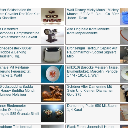
äser Sektschalen 6x
Walt Disney Micky Maus - Mickey
rc Cavalier Rot 70er Kult
Mouse - " Füße " - Blau - Ca. 80er
 Klassiker
Jahre - Deko
s Oesterwitz
Alte Originale Korallenkette
ebsmodell Dampfmaschine
Korallenperlenkette
Schleifmaschine Bakelit
rlegebesteck 800er
Bronzefigur Tierfigur Gepard Auf
 Robbe & Berking
Rauchmarmor - Sockel Signiert
uster 6 Tlg.
Milo
chale Mit Reklame
(mk010) Barocke Meissen Tasse,
herung Feuersozität
Blumenbukett, Marcolini Periode
marke 1. Wahl
1774 - 1814, 1. Wahl
 Glücksbuddha Budda
Schöner Alter Damenring Mit
t Happy Buddha Mönch
Stein Und Kleinen Diamanten
bringer Holzfigur
Gold 375
ner Biedermeier
Damenring Platin 950 Mit Saphir
ische Ohrringe
1, 4 Karat
gold 585 Granate Simili
nablage Telefonregal
Black Forest Jugendstil Hunter