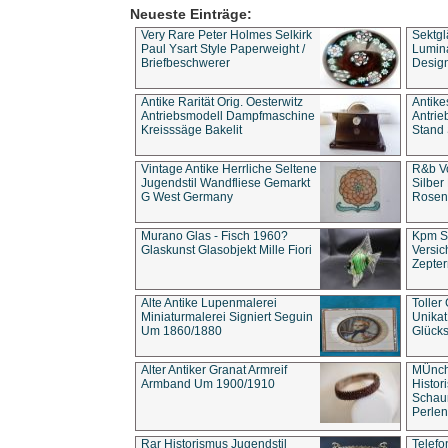
Neueste Einträge:
Very Rare Peter Holmes Selkirk
Sektgl
Paul Ysart Style Paperweight /
Lumina
Briefbeschwerer
Design
Antike Rarität Orig. Oesterwitz
Antike
Antriebsmodell Dampfmaschine
Antri
Kreisssäge Bakelit
Stand 
Vintage Antike Herrliche Seltene
R&b Vo
Jugendstil Wandfliese Gemarkt
Silber
G West Germany
Rosenm
Murano Glas - Fisch 1960?
Kpm S
Glaskunst Glasobjekt Mille Fiori
Versic
Zepter
Alte Antike Lupenmalerei
Toller
Miniaturmalerei Signiert Seguin
Unika
Um 1860/1880
Glücks
Alter Antiker Granat Armreif
MÜnch
Armband Um 1900/1910
Histor
Schaum
Perlen
Rar Historismus Jugendstil
Telefo