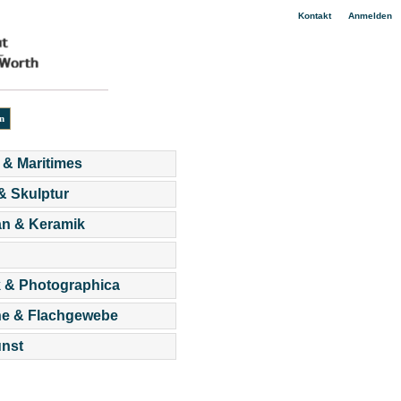
|
Kontakt
Anmelden
 & Maritimes
 & Skulptur
an & Keramik
 & Photographica
he & Flachgewebe
nst