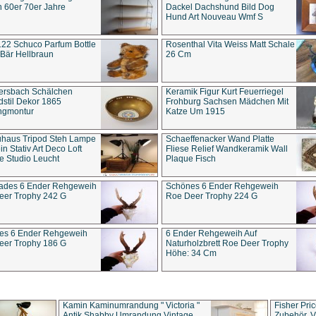
 60er 70er Jahre
Dackel Dachshund Bild Dog
Hund Art Nouveau Wmf S
22 Schuco Parfum Bottle
Rosenthal Vita Weiss Matt Schale
Bär Hellbraun
26 Cm
ersbach Schälchen
Keramik Figur Kurt Feuerriegel
stil Dekor 1865
Frohburg Sachsen Mädchen Mit
ngmontur
Katze Um 1915
uhaus Tripod Steh Lampe
Schaeffenacker Wand Platte
in Stativ Art Deco Loft
Fliese Relief Wandkeramik Wall
e Studio Leucht
Plaque Fisch
ades 6 Ender Rehgeweih
Schönes 6 Ender Rehgeweih
eer Trophy 242 G
Roe Deer Trophy 224 G
es 6 Ender Rehgeweih
6 Ender Rehgeweih Auf
eer Trophy 186 G
Naturholzbrett Roe Deer Trophy
Höhe: 34 Cm
Kamin Kaminumrandung " Victoria "
Fisher Pri
Antik Shabby Umrandung Vintage
Zubehör, V