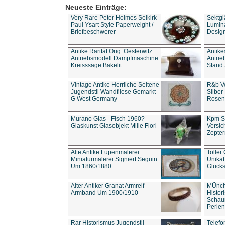
Neueste Einträge:
Very Rare Peter Holmes Selkirk
Sektgl
Paul Ysart Style Paperweight /
Lumina
Briefbeschwerer
Design
Antike Rarität Orig. Oesterwitz
Antike
Antriebsmodell Dampfmaschine
Antri
Kreisssäge Bakelit
Stand 
Vintage Antike Herrliche Seltene
R&b Vo
Jugendstil Wandfliese Gemarkt
Silber
G West Germany
Rosenm
Murano Glas - Fisch 1960?
Kpm S
Glaskunst Glasobjekt Mille Fiori
Versic
Zepter
Alte Antike Lupenmalerei
Toller
Miniaturmalerei Signiert Seguin
Unika
Um 1860/1880
Glücks
Alter Antiker Granat Armreif
MÜnch
Armband Um 1900/1910
Histor
Schaum
Perlen
Rar Historismus Jugendstil
Telefo