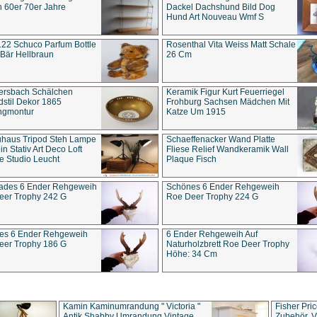
 60er 70er Jahre
Dackel Dachshund Bild Dog
Hund Art Nouveau Wmf S
22 Schuco Parfum Bottle
Rosenthal Vita Weiss Matt Schale
Bär Hellbraun
26 Cm
ersbach Schälchen
Keramik Figur Kurt Feuerriegel
stil Dekor 1865
Frohburg Sachsen Mädchen Mit
ngmontur
Katze Um 1915
uhaus Tripod Steh Lampe
Schaeffenacker Wand Platte
in Stativ Art Deco Loft
Fliese Relief Wandkeramik Wall
e Studio Leucht
Plaque Fisch
ades 6 Ender Rehgeweih
Schönes 6 Ender Rehgeweih
eer Trophy 242 G
Roe Deer Trophy 224 G
es 6 Ender Rehgeweih
6 Ender Rehgeweih Auf
eer Trophy 186 G
Naturholzbrett Roe Deer Trophy
Höhe: 34 Cm
Kamin Kaminumrandung " Victoria "
Fisher Pri
Antik Shabby Umrandung Vintage
Zubehör, V