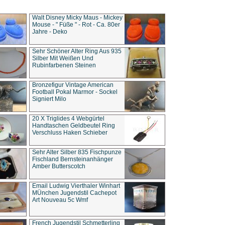
Walt Disney Micky Maus - Mickey
Mouse - " Füße " - Rot - Ca. 80er
Jahre - Deko
Sehr Schöner Alter Ring Aus 935
Silber Mit Weißen Und
Rubinfarbenen Steinen
Bronzefigur Vintage American
Football Pokal Marmor - Sockel
Signiert Milo
20 X Triglides 4 Webgürtel
Handtaschen Geldbeutel Ring
Verschluss Haken Schieber
Sehr Alter Silber 835 Fischpunze
Fischland Bernsteinanhänger
Amber Butterscotch
Email Ludwig Vierthaler Winhart
MÜnchen Jugendstil Cachepot
Art Nouveau 5c Wmf
French Jugendstil Schmetterling