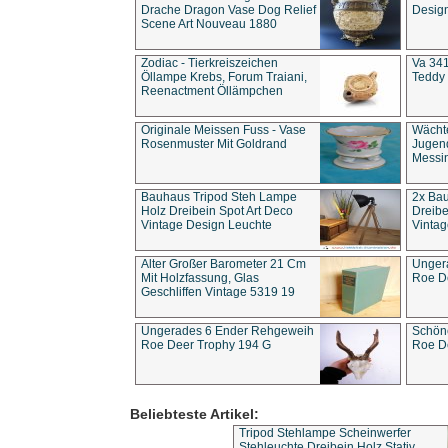
Drache Dragon Vase Dog Relief
Design
Scene Art Nouveau 1880
Zodiac - Tierkreiszeichen
Va 341
Öllampe Krebs, Forum Traiani,
Teddy 
Reenactment Öllämpchen
Originale Meissen Fuss - Vase
Wächt
Rosenmuster Mit Goldrand
Jugend
Messi
Bauhaus Tripod Steh Lampe
2x Ba
Holz Dreibein Spot Art Deco
Dreibe
Vintage Design Leuchte
Vintag
Alter Großer Barometer 21 Cm
Unger
Mit Holzfassung, Glas
Roe D
Geschliffen Vintage 5319 19
Ungerades 6 Ender Rehgeweih
Schön
Roe Deer Trophy 194 G
Roe D
Beliebteste Artikel:
Tripod Stehlampe Scheinwerfer
Stehleuchte Dreibein Holz Stativ