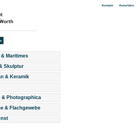
|
Kontakt
Anmelden
 & Maritimes
 & Skulptur
an & Keramik
 & Photographica
he & Flachgewebe
nst