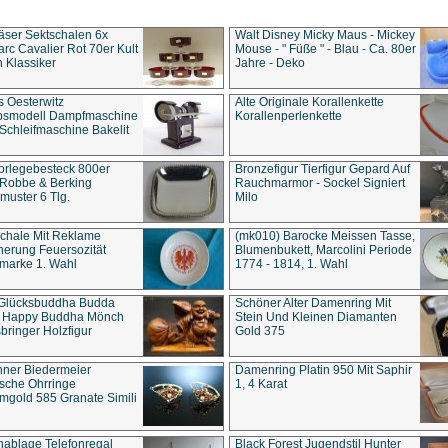
äser Sektschalen 6x
Walt Disney Micky Maus - Mickey
rc Cavalier Rot 70er Kult
Mouse - " Füße " - Blau - Ca. 80er
 Klassiker
Jahre - Deko
s Oesterwitz
Alte Originale Korallenkette
ebsmodell Dampfmaschine
Korallenperlenkette
Schleifmaschine Bakelit
rlegebesteck 800er
Bronzefigur Tierfigur Gepard Auf
 Robbe & Berking
Rauchmarmor - Sockel Signiert
uster 6 Tlg.
Milo
chale Mit Reklame
(mk010) Barocke Meissen Tasse,
herung Feuersozität
Blumenbukett, Marcolini Periode
marke 1. Wahl
1774 - 1814, 1. Wahl
 Glücksbuddha Budda
Schöner Alter Damenring Mit
t Happy Buddha Mönch
Stein Und Kleinen Diamanten
bringer Holzfigur
Gold 375
ner Biedermeier
Damenring Platin 950 Mit Saphir
ische Ohrringe
1, 4 Karat
gold 585 Granate Simili
nablage Telefonregal
Black Forest Jugendstil Hunter