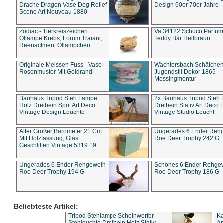
Drache Dragon Vase Dog Relief
Design 60er 70er Jahre
Scene Art Nouveau 1880
Zodiac - Tierkreiszeichen
Va 34122 Schuco Parfum 
Öllampe Krebs, Forum Traiani,
Teddy Bär Hellbraun
Reenactment Öllämpchen
Originale Meissen Fuss - Vase
Wächtersbach Schälche
Rosenmuster Mit Goldrand
Jugendstil Dekor 1865
Messingmontur
Bauhaus Tripod Steh Lampe
2x Bauhaus Tripod Steh
Holz Dreibein Spot Art Deco
Dreibein Stativ Art Deco L
Vintage Design Leuchte
Vintage Studio Leucht
Alter Großer Barometer 21 Cm
Ungerades 6 Ender Reh
Mit Holzfassung, Glas
Roe Deer Trophy 242 G
Geschliffen Vintage 5319 19
Ungerades 6 Ender Rehgeweih
Schönes 6 Ender Rehge
Roe Deer Trophy 194 G
Roe Deer Trophy 186 G
Beliebteste Artikel:
Tripod Stehlampe Scheinwerfer
Ka
Stehleuchte Dreibein Holz Stativ
An