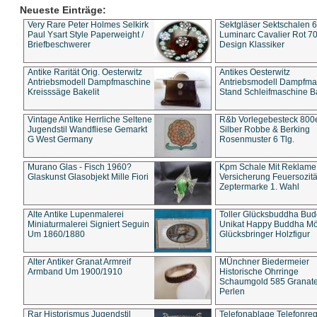
Neueste Einträge:
Very Rare Peter Holmes Selkirk
Sektgläser Sektschalen 
Paul Ysart Style Paperweight /
Luminarc Cavalier Rot 70
Briefbeschwerer
Design Klassiker
Antike Rarität Orig. Oesterwitz
Antikes Oesterwitz
Antriebsmodell Dampfmaschine
Antriebsmodell Dampfma
Kreisssäge Bakelit
Stand Schleifmaschine Ba
Vintage Antike Herrliche Seltene
R&b Vorlegebesteck 800
Jugendstil Wandfliese Gemarkt
Silber Robbe & Berking
G West Germany
Rosenmuster 6 Tlg.
Murano Glas - Fisch 1960?
Kpm Schale Mit Reklame
Glaskunst Glasobjekt Mille Fiori
Versicherung Feuersozitä
Zeptermarke 1. Wahl
Alte Antike Lupenmalerei
Toller Glücksbuddha Bu
Miniaturmalerei Signiert Seguin
Unikat Happy Buddha M
Um 1860/1880
Glücksbringer Holzfigur
Alter Antiker Granat Armreif
MÜnchner Biedermeier
Armband Um 1900/1910
Historische Ohrringe
Schaumgold 585 Granate 
Perlen
Rar Historismus Jugendstil
Telefonablage Telefonreg