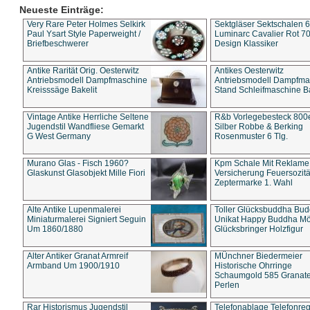
Neueste Einträge:
Very Rare Peter Holmes Selkirk
Sektgläser Sektschalen 
Paul Ysart Style Paperweight /
Luminarc Cavalier Rot 70
Briefbeschwerer
Design Klassiker
Antike Rarität Orig. Oesterwitz
Antikes Oesterwitz
Antriebsmodell Dampfmaschine
Antriebsmodell Dampfma
Kreisssäge Bakelit
Stand Schleifmaschine Ba
Vintage Antike Herrliche Seltene
R&b Vorlegebesteck 800
Jugendstil Wandfliese Gemarkt
Silber Robbe & Berking
G West Germany
Rosenmuster 6 Tlg.
Murano Glas - Fisch 1960?
Kpm Schale Mit Reklame
Glaskunst Glasobjekt Mille Fiori
Versicherung Feuersozitä
Zeptermarke 1. Wahl
Alte Antike Lupenmalerei
Toller Glücksbuddha Bu
Miniaturmalerei Signiert Seguin
Unikat Happy Buddha M
Um 1860/1880
Glücksbringer Holzfigur
Alter Antiker Granat Armreif
MÜnchner Biedermeier
Armband Um 1900/1910
Historische Ohrringe
Schaumgold 585 Granate 
Perlen
Rar Historismus Jugendstil
Telefonablage Telefonreg