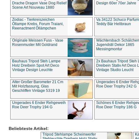
Drache Dragon Vase Dog Relief
Design 60er 70er Jahre
Scene Art Nouveau 1880
Zodiac - Tierkreiszeichen
Va 34122 Schuco Parfum 
Öllampe Krebs, Forum Traiani,
Teddy Bär Hellbraun
Reenactment Öllämpchen
Originale Meissen Fuss - Vase
Wächtersbach Schälche
Rosenmuster Mit Goldrand
Jugendstil Dekor 1865
Messingmontur
Bauhaus Tripod Steh Lampe
2x Bauhaus Tripod Steh
Holz Dreibein Spot Art Deco
Dreibein Stativ Art Deco L
Vintage Design Leuchte
Vintage Studio Leucht
Alter Großer Barometer 21 Cm
Ungerades 6 Ender Reh
Mit Holzfassung, Glas
Roe Deer Trophy 242 G
Geschliffen Vintage 5319 19
Ungerades 6 Ender Rehgeweih
Schönes 6 Ender Rehge
Roe Deer Trophy 194 G
Roe Deer Trophy 186 G
Beliebteste Artikel:
Tripod Stehlampe Scheinwerfer
Ka
Stehleuchte Dreibein Holz Stativ
An