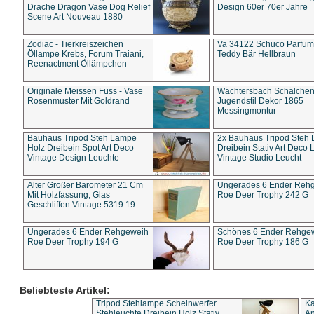
Drache Dragon Vase Dog Relief
Design 60er 70er Jahre
Scene Art Nouveau 1880
Zodiac - Tierkreiszeichen
Va 34122 Schuco Parfum 
Öllampe Krebs, Forum Traiani,
Teddy Bär Hellbraun
Reenactment Öllämpchen
Originale Meissen Fuss - Vase
Wächtersbach Schälche
Rosenmuster Mit Goldrand
Jugendstil Dekor 1865
Messingmontur
Bauhaus Tripod Steh Lampe
2x Bauhaus Tripod Steh
Holz Dreibein Spot Art Deco
Dreibein Stativ Art Deco L
Vintage Design Leuchte
Vintage Studio Leucht
Alter Großer Barometer 21 Cm
Ungerades 6 Ender Reh
Mit Holzfassung, Glas
Roe Deer Trophy 242 G
Geschliffen Vintage 5319 19
Ungerades 6 Ender Rehgeweih
Schönes 6 Ender Rehge
Roe Deer Trophy 194 G
Roe Deer Trophy 186 G
Beliebteste Artikel:
Tripod Stehlampe Scheinwerfer
Ka
Stehleuchte Dreibein Holz Stativ
An