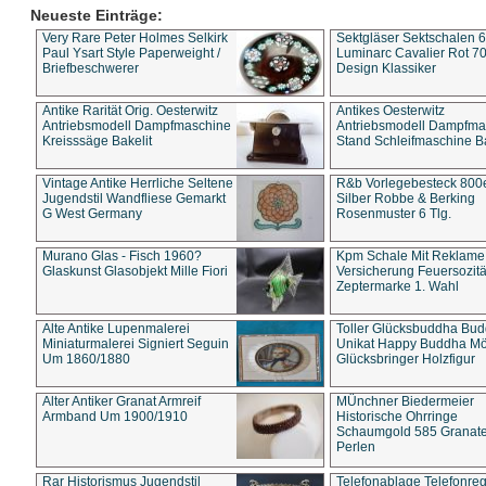
Neueste Einträge:
Very Rare Peter Holmes Selkirk
Sektgläser Sektschalen 
Paul Ysart Style Paperweight /
Luminarc Cavalier Rot 70
Briefbeschwerer
Design Klassiker
Antike Rarität Orig. Oesterwitz
Antikes Oesterwitz
Antriebsmodell Dampfmaschine
Antriebsmodell Dampfma
Kreisssäge Bakelit
Stand Schleifmaschine Ba
Vintage Antike Herrliche Seltene
R&b Vorlegebesteck 800
Jugendstil Wandfliese Gemarkt
Silber Robbe & Berking
G West Germany
Rosenmuster 6 Tlg.
Murano Glas - Fisch 1960?
Kpm Schale Mit Reklame
Glaskunst Glasobjekt Mille Fiori
Versicherung Feuersozitä
Zeptermarke 1. Wahl
Alte Antike Lupenmalerei
Toller Glücksbuddha Bu
Miniaturmalerei Signiert Seguin
Unikat Happy Buddha M
Um 1860/1880
Glücksbringer Holzfigur
Alter Antiker Granat Armreif
MÜnchner Biedermeier
Armband Um 1900/1910
Historische Ohrringe
Schaumgold 585 Granate 
Perlen
Rar Historismus Jugendstil
Telefonablage Telefonreg