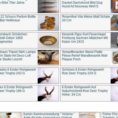
 60er 70er Jahre
Dackel Dachshund Bild Dog
Hund Art Nouveau Wmf S
22 Schuco Parfum Bottle
Rosenthal Vita Weiss Matt Schale
Bär Hellbraun
26 Cm
ersbach Schälchen
Keramik Figur Kurt Feuerriegel
stil Dekor 1865
Frohburg Sachsen Mädchen Mit
ngmontur
Katze Um 1915
uhaus Tripod Steh Lampe
Schaeffenacker Wand Platte
in Stativ Art Deco Loft
Fliese Relief Wandkeramik Wall
e Studio Leucht
Plaque Fisch
ades 6 Ender Rehgeweih
Schönes 6 Ender Rehgeweih
eer Trophy 242 G
Roe Deer Trophy 224 G
es 6 Ender Rehgeweih
6 Ender Rehgeweih Auf
eer Trophy 186 G
Naturholzbrett Roe Deer Trophy
Höhe: 34 Cm
Kamin Kaminumrandung " Victoria "
Fisher Pri
Antik Shabby Umrandung Vintage
Zubehör, V