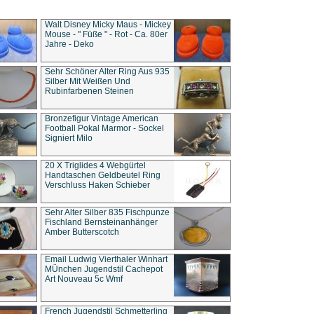
Walt Disney Micky Maus - Mickey
Mouse - " Füße " - Rot - Ca. 80er
Jahre - Deko
Sehr Schöner Alter Ring Aus 935
Silber Mit Weißen Und
Rubinfarbenen Steinen
Bronzefigur Vintage American
Football Pokal Marmor - Sockel
Signiert Milo
20 X Triglides 4 Webgürtel
Handtaschen Geldbeutel Ring
Verschluss Haken Schieber
Sehr Alter Silber 835 Fischpunze
Fischland Bernsteinanhänger
Amber Butterscotch
Email Ludwig Vierthaler Winhart
MÜnchen Jugendstil Cachepot
Art Nouveau 5c Wmf
French Jugendstil Schmetterling