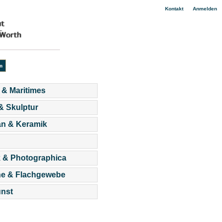
|
Kontakt
Anmelden
 & Maritimes
 & Skulptur
an & Keramik
 & Photographica
he & Flachgewebe
nst