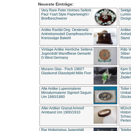
Neueste Einträge:
Very Rare Peter Holmes Selkirk
Sektgl
Paul Ysart Style Paperweight /
Lumina
Briefbeschwerer
Design
Antike Rarität Orig. Oesterwitz
Antike
Antriebsmodell Dampfmaschine
Antri
Kreisssäge Bakelit
Stand 
Vintage Antike Herrliche Seltene
R&b Vo
Jugendstil Wandfliese Gemarkt
Silber
G West Germany
Rosenm
Murano Glas - Fisch 1960?
Kpm S
Glaskunst Glasobjekt Mille Fiori
Versic
Zepter
Alte Antike Lupenmalerei
Toller
Miniaturmalerei Signiert Seguin
Unika
Um 1860/1880
Glücks
Alter Antiker Granat Armreif
MÜnch
Armband Um 1900/1910
Histor
Schaum
Perlen
Rar Historismus Jugendstil
Telefo