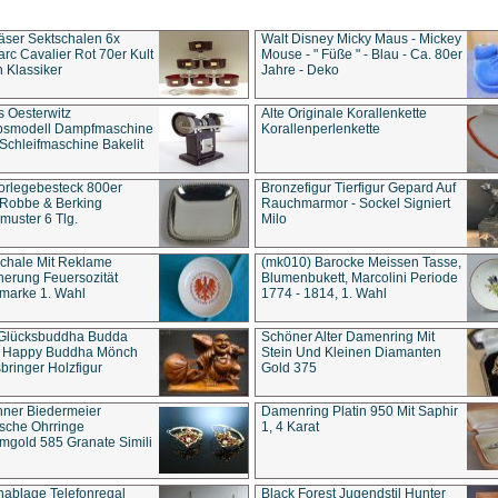
äser Sektschalen 6x
Walt Disney Micky Maus - Mickey
rc Cavalier Rot 70er Kult
Mouse - " Füße " - Blau - Ca. 80er
 Klassiker
Jahre - Deko
s Oesterwitz
Alte Originale Korallenkette
ebsmodell Dampfmaschine
Korallenperlenkette
Schleifmaschine Bakelit
rlegebesteck 800er
Bronzefigur Tierfigur Gepard Auf
 Robbe & Berking
Rauchmarmor - Sockel Signiert
uster 6 Tlg.
Milo
chale Mit Reklame
(mk010) Barocke Meissen Tasse,
herung Feuersozität
Blumenbukett, Marcolini Periode
marke 1. Wahl
1774 - 1814, 1. Wahl
 Glücksbuddha Budda
Schöner Alter Damenring Mit
t Happy Buddha Mönch
Stein Und Kleinen Diamanten
bringer Holzfigur
Gold 375
ner Biedermeier
Damenring Platin 950 Mit Saphir
ische Ohrringe
1, 4 Karat
gold 585 Granate Simili
nablage Telefonregal
Black Forest Jugendstil Hunter