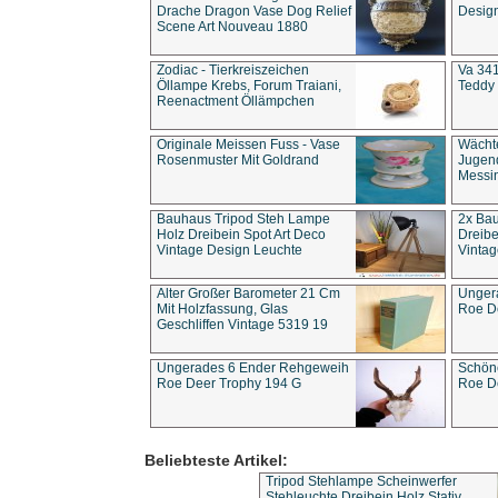
Drache Dragon Vase Dog Relief
Design
Scene Art Nouveau 1880
Zodiac - Tierkreiszeichen
Va 341
Öllampe Krebs, Forum Traiani,
Teddy 
Reenactment Öllämpchen
Originale Meissen Fuss - Vase
Wächt
Rosenmuster Mit Goldrand
Jugend
Messi
Bauhaus Tripod Steh Lampe
2x Ba
Holz Dreibein Spot Art Deco
Dreibe
Vintage Design Leuchte
Vintag
Alter Großer Barometer 21 Cm
Unger
Mit Holzfassung, Glas
Roe D
Geschliffen Vintage 5319 19
Ungerades 6 Ender Rehgeweih
Schön
Roe Deer Trophy 194 G
Roe D
Beliebteste Artikel:
Tripod Stehlampe Scheinwerfer
Stehleuchte Dreibein Holz Stativ