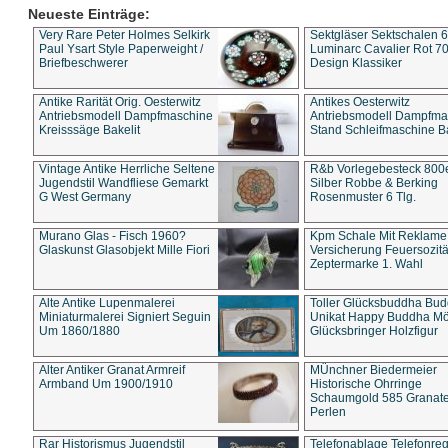
Neueste Einträge:
Very Rare Peter Holmes Selkirk
Sektgläser Sektschalen 
Paul Ysart Style Paperweight /
Luminarc Cavalier Rot 70
Briefbeschwerer
Design Klassiker
Antike Rarität Orig. Oesterwitz
Antikes Oesterwitz
Antriebsmodell Dampfmaschine
Antriebsmodell Dampfma
Kreisssäge Bakelit
Stand Schleifmaschine Ba
Vintage Antike Herrliche Seltene
R&b Vorlegebesteck 800
Jugendstil Wandfliese Gemarkt
Silber Robbe & Berking
G West Germany
Rosenmuster 6 Tlg.
Murano Glas - Fisch 1960?
Kpm Schale Mit Reklame
Glaskunst Glasobjekt Mille Fiori
Versicherung Feuersozitä
Zeptermarke 1. Wahl
Alte Antike Lupenmalerei
Toller Glücksbuddha Bu
Miniaturmalerei Signiert Seguin
Unikat Happy Buddha M
Um 1860/1880
Glücksbringer Holzfigur
Alter Antiker Granat Armreif
MÜnchner Biedermeier
Armband Um 1900/1910
Historische Ohrringe
Schaumgold 585 Granate 
Perlen
Rar Historismus Jugendstil
Telefonablage Telefonreg