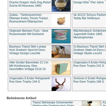
Drache Dragon Vase Dog Relief
Design 60er 70er Jahre
Scene Art Nouveau 1880
Zodiac - Tierkreiszeichen
Va 34122 Schuco Parfum 
Öllampe Krebs, Forum Traiani,
Teddy Bär Hellbraun
Reenactment Öllämpchen
Originale Meissen Fuss - Vase
Wächtersbach Schälche
Rosenmuster Mit Goldrand
Jugendstil Dekor 1865
Messingmontur
Bauhaus Tripod Steh Lampe
2x Bauhaus Tripod Steh
Holz Dreibein Spot Art Deco
Dreibein Stativ Art Deco L
Vintage Design Leuchte
Vintage Studio Leucht
Alter Großer Barometer 21 Cm
Ungerades 6 Ender Reh
Mit Holzfassung, Glas
Roe Deer Trophy 242 G
Geschliffen Vintage 5319 19
Ungerades 6 Ender Rehgeweih
Schönes 6 Ender Rehge
Roe Deer Trophy 194 G
Roe Deer Trophy 186 G
Beliebteste Artikel:
Tripod Stehlampe Scheinwerfer
Ka
Stehleuchte Dreibein Holz Stativ
An