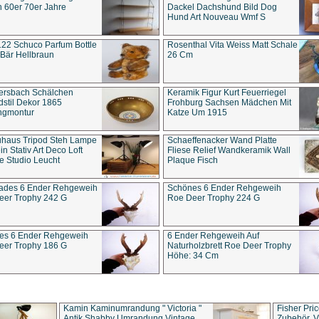
 60er 70er Jahre
Dackel Dachshund Bild Dog
Hund Art Nouveau Wmf S
22 Schuco Parfum Bottle
Rosenthal Vita Weiss Matt Schale
Bär Hellbraun
26 Cm
ersbach Schälchen
Keramik Figur Kurt Feuerriegel
stil Dekor 1865
Frohburg Sachsen Mädchen Mit
ngmontur
Katze Um 1915
uhaus Tripod Steh Lampe
Schaeffenacker Wand Platte
in Stativ Art Deco Loft
Fliese Relief Wandkeramik Wall
e Studio Leucht
Plaque Fisch
ades 6 Ender Rehgeweih
Schönes 6 Ender Rehgeweih
eer Trophy 242 G
Roe Deer Trophy 224 G
es 6 Ender Rehgeweih
6 Ender Rehgeweih Auf
eer Trophy 186 G
Naturholzbrett Roe Deer Trophy
Höhe: 34 Cm
Kamin Kaminumrandung " Victoria "
Fisher Pri
Antik Shabby Umrandung Vintage
Zubehör, V