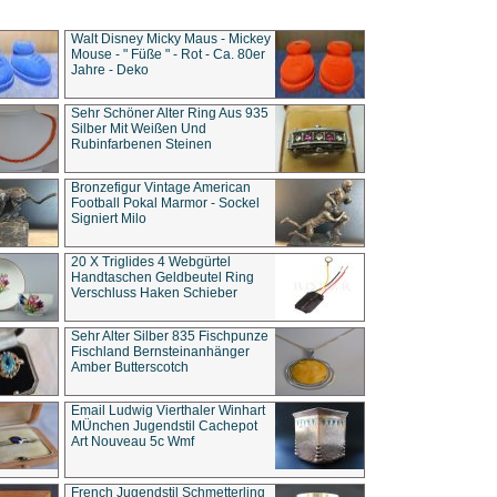
Walt Disney Micky Maus - Mickey
Mouse - " Füße " - Rot - Ca. 80er
Jahre - Deko
Sehr Schöner Alter Ring Aus 935
Silber Mit Weißen Und
Rubinfarbenen Steinen
Bronzefigur Vintage American
Football Pokal Marmor - Sockel
Signiert Milo
20 X Triglides 4 Webgürtel
Handtaschen Geldbeutel Ring
Verschluss Haken Schieber
Sehr Alter Silber 835 Fischpunze
Fischland Bernsteinanhänger
Amber Butterscotch
Email Ludwig Vierthaler Winhart
MÜnchen Jugendstil Cachepot
Art Nouveau 5c Wmf
French Jugendstil Schmetterling