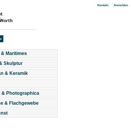
|
Kontakt
Anmelden
 & Maritimes
 & Skulptur
an & Keramik
 & Photographica
he & Flachgewebe
nst