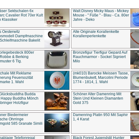
äser Sektschalen 6x
Walt Disney Micky Maus - Mickey
rc Cavalier Rot 70er Kult
Mouse - " Füße " - Blau - Ca. 80er
 Klassiker
Jahre - Deko
s Oesterwitz
Alte Originale Korallenkette
ebsmodell Dampfmaschine
Korallenperlenkette
Schleifmaschine Bakelit
rlegebesteck 800er
Bronzefigur Tierfigur Gepard Auf
 Robbe & Berking
Rauchmarmor - Sockel Signiert
uster 6 Tlg.
Milo
chale Mit Reklame
(mk010) Barocke Meissen Tasse,
herung Feuersozität
Blumenbukett, Marcolini Periode
marke 1. Wahl
1774 - 1814, 1. Wahl
 Glücksbuddha Budda
Schöner Alter Damenring Mit
t Happy Buddha Mönch
Stein Und Kleinen Diamanten
bringer Holzfigur
Gold 375
ner Biedermeier
Damenring Platin 950 Mit Saphir
ische Ohrringe
1, 4 Karat
gold 585 Granate Simili
nablage Telefonregal
Black Forest Jugendstil Hunter