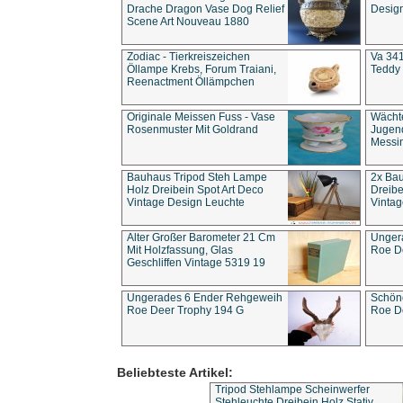
Drache Dragon Vase Dog Relief
Design
Scene Art Nouveau 1880
Zodiac - Tierkreiszeichen
Va 341
Öllampe Krebs, Forum Traiani,
Teddy 
Reenactment Öllämpchen
Originale Meissen Fuss - Vase
Wächt
Rosenmuster Mit Goldrand
Jugend
Messi
Bauhaus Tripod Steh Lampe
2x Ba
Holz Dreibein Spot Art Deco
Dreibe
Vintage Design Leuchte
Vintag
Alter Großer Barometer 21 Cm
Unger
Mit Holzfassung, Glas
Roe D
Geschliffen Vintage 5319 19
Ungerades 6 Ender Rehgeweih
Schön
Roe Deer Trophy 194 G
Roe D
Beliebteste Artikel:
Tripod Stehlampe Scheinwerfer
Stehleuchte Dreibein Holz Stativ