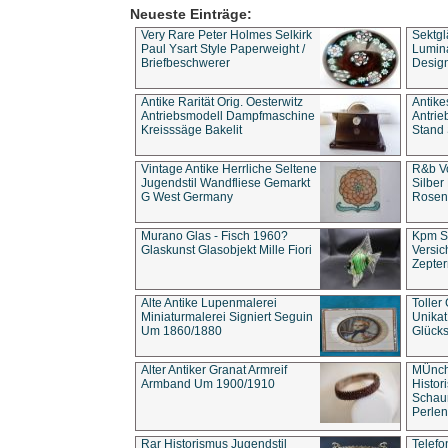
Neueste Einträge:
Very Rare Peter Holmes Selkirk
Sektgl
Paul Ysart Style Paperweight /
Lumina
Briefbeschwerer
Design
Antike Rarität Orig. Oesterwitz
Antike
Antriebsmodell Dampfmaschine
Antri
Kreisssäge Bakelit
Stand 
Vintage Antike Herrliche Seltene
R&b Vo
Jugendstil Wandfliese Gemarkt
Silber
G West Germany
Rosenm
Murano Glas - Fisch 1960?
Kpm S
Glaskunst Glasobjekt Mille Fiori
Versic
Zepter
Alte Antike Lupenmalerei
Toller
Miniaturmalerei Signiert Seguin
Unika
Um 1860/1880
Glücks
Alter Antiker Granat Armreif
MÜnch
Armband Um 1900/1910
Histor
Schaum
Perlen
Rar Historismus Jugendstil
Telefo