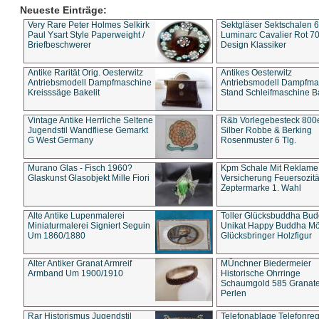
Neueste Einträge:
Very Rare Peter Holmes Selkirk
Sektgläser Sektschalen 
Paul Ysart Style Paperweight /
Luminarc Cavalier Rot 70
Briefbeschwerer
Design Klassiker
Antike Rarität Orig. Oesterwitz
Antikes Oesterwitz
Antriebsmodell Dampfmaschine
Antriebsmodell Dampfma
Kreisssäge Bakelit
Stand Schleifmaschine Ba
Vintage Antike Herrliche Seltene
R&b Vorlegebesteck 800
Jugendstil Wandfliese Gemarkt
Silber Robbe & Berking
G West Germany
Rosenmuster 6 Tlg.
Murano Glas - Fisch 1960?
Kpm Schale Mit Reklame
Glaskunst Glasobjekt Mille Fiori
Versicherung Feuersozitä
Zeptermarke 1. Wahl
Alte Antike Lupenmalerei
Toller Glücksbuddha Bu
Miniaturmalerei Signiert Seguin
Unikat Happy Buddha M
Um 1860/1880
Glücksbringer Holzfigur
Alter Antiker Granat Armreif
MÜnchner Biedermeier
Armband Um 1900/1910
Historische Ohrringe
Schaumgold 585 Granate 
Perlen
Rar Historismus Jugendstil
Telefonablage Telefonreg