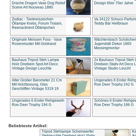
Drache Dragon Vase Dog Relief
Design 60er 70er Jahre
Scene Art Nouveau 1880
Zodiac - Tierkreiszeichen
Va 34122 Schuco Parfum 
Öllampe Krebs, Forum Traiani,
Teddy Bär Hellbraun
Reenactment Öllämpchen
Originale Meissen Fuss - Vase
Wächtersbach Schälche
Rosenmuster Mit Goldrand
Jugendstil Dekor 1865
Messingmontur
Bauhaus Tripod Steh Lampe
2x Bauhaus Tripod Steh
Holz Dreibein Spot Art Deco
Dreibein Stativ Art Deco L
Vintage Design Leuchte
Vintage Studio Leucht
Alter Großer Barometer 21 Cm
Ungerades 6 Ender Reh
Mit Holzfassung, Glas
Roe Deer Trophy 242 G
Geschliffen Vintage 5319 19
Ungerades 6 Ender Rehgeweih
Schönes 6 Ender Rehge
Roe Deer Trophy 194 G
Roe Deer Trophy 186 G
Beliebteste Artikel:
Tripod Stehlampe Scheinwerfer
Ka
Stehleuchte Dreibein Holz Stativ
An