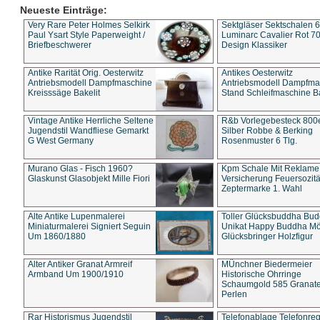
Neueste Einträge:
Very Rare Peter Holmes Selkirk
Sektgläser Sektschalen 
Paul Ysart Style Paperweight /
Luminarc Cavalier Rot 70
Briefbeschwerer
Design Klassiker
Antike Rarität Orig. Oesterwitz
Antikes Oesterwitz
Antriebsmodell Dampfmaschine
Antriebsmodell Dampfma
Kreisssäge Bakelit
Stand Schleifmaschine Ba
Vintage Antike Herrliche Seltene
R&b Vorlegebesteck 800
Jugendstil Wandfliese Gemarkt
Silber Robbe & Berking
G West Germany
Rosenmuster 6 Tlg.
Murano Glas - Fisch 1960?
Kpm Schale Mit Reklame
Glaskunst Glasobjekt Mille Fiori
Versicherung Feuersozitä
Zeptermarke 1. Wahl
Alte Antike Lupenmalerei
Toller Glücksbuddha Bu
Miniaturmalerei Signiert Seguin
Unikat Happy Buddha M
Um 1860/1880
Glücksbringer Holzfigur
Alter Antiker Granat Armreif
MÜnchner Biedermeier
Armband Um 1900/1910
Historische Ohrringe
Schaumgold 585 Granate 
Perlen
Rar Historismus Jugendstil
Telefonablage Telefonreg