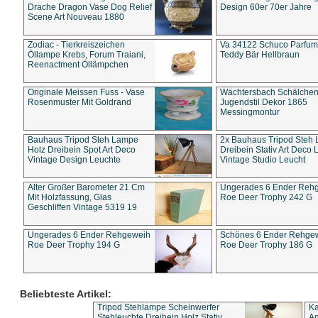
Drache Dragon Vase Dog Relief
Design 60er 70er Jahre
Scene Art Nouveau 1880
Zodiac - Tierkreiszeichen
Va 34122 Schuco Parfum 
Öllampe Krebs, Forum Traiani,
Teddy Bär Hellbraun
Reenactment Öllämpchen
Originale Meissen Fuss - Vase
Wächtersbach Schälche
Rosenmuster Mit Goldrand
Jugendstil Dekor 1865
Messingmontur
Bauhaus Tripod Steh Lampe
2x Bauhaus Tripod Steh
Holz Dreibein Spot Art Deco
Dreibein Stativ Art Deco L
Vintage Design Leuchte
Vintage Studio Leucht
Alter Großer Barometer 21 Cm
Ungerades 6 Ender Reh
Mit Holzfassung, Glas
Roe Deer Trophy 242 G
Geschliffen Vintage 5319 19
Ungerades 6 Ender Rehgeweih
Schönes 6 Ender Rehge
Roe Deer Trophy 194 G
Roe Deer Trophy 186 G
Beliebteste Artikel:
Tripod Stehlampe Scheinwerfer
Ka
Stehleuchte Dreibein Holz Stativ
An