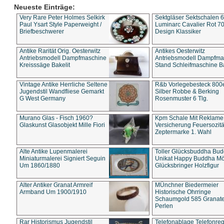
Neueste Einträge:
Very Rare Peter Holmes Selkirk
Sektgläser Sektschalen 
Paul Ysart Style Paperweight /
Luminarc Cavalier Rot 70
Briefbeschwerer
Design Klassiker
Antike Rarität Orig. Oesterwitz
Antikes Oesterwitz
Antriebsmodell Dampfmaschine
Antriebsmodell Dampfma
Kreisssäge Bakelit
Stand Schleifmaschine Ba
Vintage Antike Herrliche Seltene
R&b Vorlegebesteck 800
Jugendstil Wandfliese Gemarkt
Silber Robbe & Berking
G West Germany
Rosenmuster 6 Tlg.
Murano Glas - Fisch 1960?
Kpm Schale Mit Reklame
Glaskunst Glasobjekt Mille Fiori
Versicherung Feuersozitä
Zeptermarke 1. Wahl
Alte Antike Lupenmalerei
Toller Glücksbuddha Bu
Miniaturmalerei Signiert Seguin
Unikat Happy Buddha M
Um 1860/1880
Glücksbringer Holzfigur
Alter Antiker Granat Armreif
MÜnchner Biedermeier
Armband Um 1900/1910
Historische Ohrringe
Schaumgold 585 Granate 
Perlen
Rar Historismus Jugendstil
Telefonablage Telefonreg