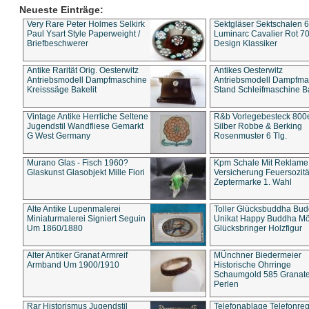
Neueste Einträge:
Very Rare Peter Holmes Selkirk
Sektgläser Sektschalen 
Paul Ysart Style Paperweight /
Luminarc Cavalier Rot 70
Briefbeschwerer
Design Klassiker
Antike Rarität Orig. Oesterwitz
Antikes Oesterwitz
Antriebsmodell Dampfmaschine
Antriebsmodell Dampfma
Kreisssäge Bakelit
Stand Schleifmaschine Ba
Vintage Antike Herrliche Seltene
R&b Vorlegebesteck 800
Jugendstil Wandfliese Gemarkt
Silber Robbe & Berking
G West Germany
Rosenmuster 6 Tlg.
Murano Glas - Fisch 1960?
Kpm Schale Mit Reklame
Glaskunst Glasobjekt Mille Fiori
Versicherung Feuersozitä
Zeptermarke 1. Wahl
Alte Antike Lupenmalerei
Toller Glücksbuddha Bu
Miniaturmalerei Signiert Seguin
Unikat Happy Buddha M
Um 1860/1880
Glücksbringer Holzfigur
Alter Antiker Granat Armreif
MÜnchner Biedermeier
Armband Um 1900/1910
Historische Ohrringe
Schaumgold 585 Granate 
Perlen
Rar Historismus Jugendstil
Telefonablage Telefonreg