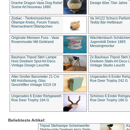
Drache Dragon Vase Dog Relief
Design 60er 70er Jahre
Scene Art Nouveau 1880
Zodiac - Tierkreiszeichen
Va 34122 Schuco Parfum 
Öllampe Krebs, Forum Traiani,
Teddy Bär Hellbraun
Reenactment Öllämpchen
Originale Meissen Fuss - Vase
Wächtersbach Schälche
Rosenmuster Mit Goldrand
Jugendstil Dekor 1865
Messingmontur
Bauhaus Tripod Steh Lampe
2x Bauhaus Tripod Steh
Holz Dreibein Spot Art Deco
Dreibein Stativ Art Deco L
Vintage Design Leuchte
Vintage Studio Leucht
Alter Großer Barometer 21 Cm
Ungerades 6 Ender Reh
Mit Holzfassung, Glas
Roe Deer Trophy 242 G
Geschliffen Vintage 5319 19
Ungerades 6 Ender Rehgeweih
Schönes 6 Ender Rehge
Roe Deer Trophy 194 G
Roe Deer Trophy 186 G
Beliebteste Artikel:
Tripod Stehlampe Scheinwerfer
Ka
Stehleuchte Dreibein Holz Stativ
An