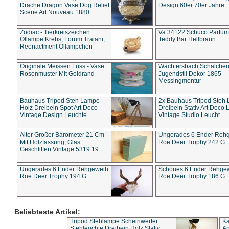
Drache Dragon Vase Dog Relief
Design 60er 70er Jahre
Scene Art Nouveau 1880
Zodiac - Tierkreiszeichen
Va 34122 Schuco Parfum 
Öllampe Krebs, Forum Traiani,
Teddy Bär Hellbraun
Reenactment Öllämpchen
Originale Meissen Fuss - Vase
Wächtersbach Schälche
Rosenmuster Mit Goldrand
Jugendstil Dekor 1865
Messingmontur
Bauhaus Tripod Steh Lampe
2x Bauhaus Tripod Steh
Holz Dreibein Spot Art Deco
Dreibein Stativ Art Deco L
Vintage Design Leuchte
Vintage Studio Leucht
Alter Großer Barometer 21 Cm
Ungerades 6 Ender Reh
Mit Holzfassung, Glas
Roe Deer Trophy 242 G
Geschliffen Vintage 5319 19
Ungerades 6 Ender Rehgeweih
Schönes 6 Ender Rehge
Roe Deer Trophy 194 G
Roe Deer Trophy 186 G
Beliebteste Artikel:
Tripod Stehlampe Scheinwerfer
Ka
Stehleuchte Dreibein Holz Stativ
An