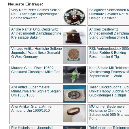
Neueste Einträge:
Very Rare Peter Holmes Selkirk
Sektgläser Sektschalen 
Paul Ysart Style Paperweight /
Luminarc Cavalier Rot 70
Briefbeschwerer
Design Klassiker
Antike Rarität Orig. Oesterwitz
Antikes Oesterwitz
Antriebsmodell Dampfmaschine
Antriebsmodell Dampfma
Kreisssäge Bakelit
Stand Schleifmaschine Ba
Vintage Antike Herrliche Seltene
R&b Vorlegebesteck 800
Jugendstil Wandfliese Gemarkt
Silber Robbe & Berking
G West Germany
Rosenmuster 6 Tlg.
Murano Glas - Fisch 1960?
Kpm Schale Mit Reklame
Glaskunst Glasobjekt Mille Fiori
Versicherung Feuersozitä
Zeptermarke 1. Wahl
Alte Antike Lupenmalerei
Toller Glücksbuddha Bu
Miniaturmalerei Signiert Seguin
Unikat Happy Buddha M
Um 1860/1880
Glücksbringer Holzfigur
Alter Antiker Granat Armreif
MÜnchner Biedermeier
Armband Um 1900/1910
Historische Ohrringe
Schaumgold 585 Granate 
Perlen
Rar Historismus Jugendstil
Telefonablage Telefonreg