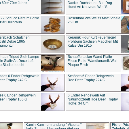
 60er 70er Jahre
Dackel Dachshund Bild Dog
Hund Art Nouveau Wmf S
22 Schuco Parfum Bottle
Rosenthal Vita Weiss Matt Schale
Bär Hellbraun
26 Cm
ersbach Schälchen
Keramik Figur Kurt Feuerriegel
stil Dekor 1865
Frohburg Sachsen Mädchen Mit
ngmontur
Katze Um 1915
uhaus Tripod Steh Lampe
Schaeffenacker Wand Platte
in Stativ Art Deco Loft
Fliese Relief Wandkeramik Wall
e Studio Leucht
Plaque Fisch
ades 6 Ender Rehgeweih
Schönes 6 Ender Rehgeweih
eer Trophy 242 G
Roe Deer Trophy 224 G
es 6 Ender Rehgeweih
6 Ender Rehgeweih Auf
eer Trophy 186 G
Naturholzbrett Roe Deer Trophy
Höhe: 34 Cm
Kamin Kaminumrandung " Victoria "
Fisher Pri
Antik Shabby Umrandung Vintage
Zubehör, V