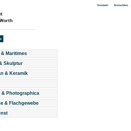
|
Kontakt
Anmelden
 & Maritimes
 & Skulptur
an & Keramik
 & Photographica
he & Flachgewebe
nst