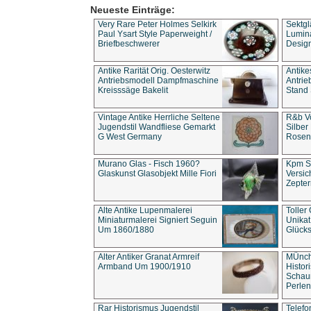
Neueste Einträge:
Very Rare Peter Holmes Selkirk
Sektgl
Paul Ysart Style Paperweight /
Lumina
Briefbeschwerer
Design
Antike Rarität Orig. Oesterwitz
Antike
Antriebsmodell Dampfmaschine
Antri
Kreisssäge Bakelit
Stand 
Vintage Antike Herrliche Seltene
R&b Vo
Jugendstil Wandfliese Gemarkt
Silber
G West Germany
Rosenm
Murano Glas - Fisch 1960?
Kpm S
Glaskunst Glasobjekt Mille Fiori
Versic
Zepter
Alte Antike Lupenmalerei
Toller
Miniaturmalerei Signiert Seguin
Unika
Um 1860/1880
Glücks
Alter Antiker Granat Armreif
MÜnch
Armband Um 1900/1910
Histor
Schaum
Perlen
Rar Historismus Jugendstil
Telefo