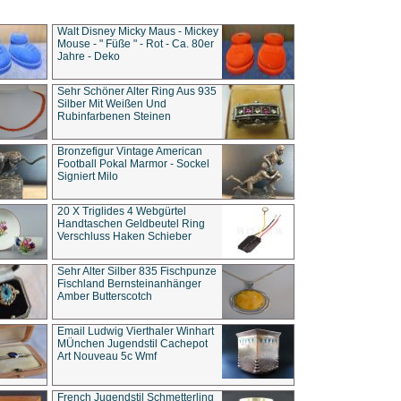
Walt Disney Micky Maus - Mickey
Mouse - " Füße " - Rot - Ca. 80er
Jahre - Deko
Sehr Schöner Alter Ring Aus 935
Silber Mit Weißen Und
Rubinfarbenen Steinen
Bronzefigur Vintage American
Football Pokal Marmor - Sockel
Signiert Milo
20 X Triglides 4 Webgürtel
Handtaschen Geldbeutel Ring
Verschluss Haken Schieber
Sehr Alter Silber 835 Fischpunze
Fischland Bernsteinanhänger
Amber Butterscotch
Email Ludwig Vierthaler Winhart
MÜnchen Jugendstil Cachepot
Art Nouveau 5c Wmf
French Jugendstil Schmetterling