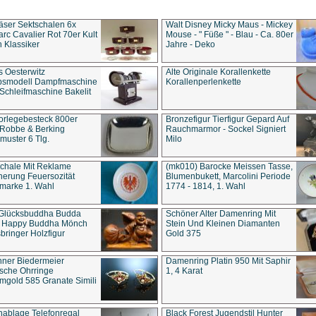
äser Sektschalen 6x
Walt Disney Micky Maus - Mickey
rc Cavalier Rot 70er Kult
Mouse - " Füße " - Blau - Ca. 80er
 Klassiker
Jahre - Deko
s Oesterwitz
Alte Originale Korallenkette
ebsmodell Dampfmaschine
Korallenperlenkette
Schleifmaschine Bakelit
rlegebesteck 800er
Bronzefigur Tierfigur Gepard Auf
 Robbe & Berking
Rauchmarmor - Sockel Signiert
uster 6 Tlg.
Milo
chale Mit Reklame
(mk010) Barocke Meissen Tasse,
herung Feuersozität
Blumenbukett, Marcolini Periode
marke 1. Wahl
1774 - 1814, 1. Wahl
 Glücksbuddha Budda
Schöner Alter Damenring Mit
t Happy Buddha Mönch
Stein Und Kleinen Diamanten
bringer Holzfigur
Gold 375
ner Biedermeier
Damenring Platin 950 Mit Saphir
ische Ohrringe
1, 4 Karat
gold 585 Granate Simili
nablage Telefonregal
Black Forest Jugendstil Hunter