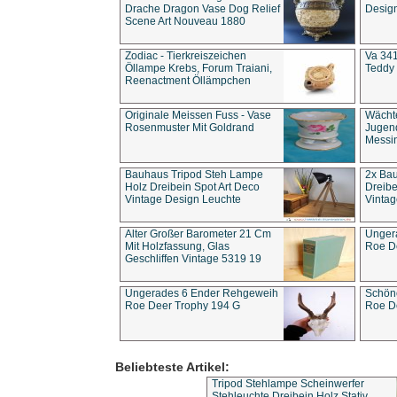
Drache Dragon Vase Dog Relief
Design
Scene Art Nouveau 1880
Zodiac - Tierkreiszeichen
Va 341
Öllampe Krebs, Forum Traiani,
Teddy 
Reenactment Öllämpchen
Originale Meissen Fuss - Vase
Wächt
Rosenmuster Mit Goldrand
Jugend
Messi
Bauhaus Tripod Steh Lampe
2x Ba
Holz Dreibein Spot Art Deco
Dreibe
Vintage Design Leuchte
Vintag
Alter Großer Barometer 21 Cm
Unger
Mit Holzfassung, Glas
Roe D
Geschliffen Vintage 5319 19
Ungerades 6 Ender Rehgeweih
Schön
Roe Deer Trophy 194 G
Roe D
Beliebteste Artikel:
Tripod Stehlampe Scheinwerfer
Stehleuchte Dreibein Holz Stativ