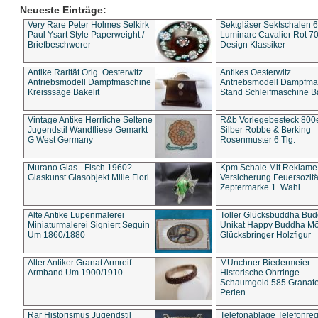
Neueste Einträge:
Very Rare Peter Holmes Selkirk
Sektgläser Sektschalen 
Paul Ysart Style Paperweight /
Luminarc Cavalier Rot 70
Briefbeschwerer
Design Klassiker
Antike Rarität Orig. Oesterwitz
Antikes Oesterwitz
Antriebsmodell Dampfmaschine
Antriebsmodell Dampfma
Kreisssäge Bakelit
Stand Schleifmaschine Ba
Vintage Antike Herrliche Seltene
R&b Vorlegebesteck 800
Jugendstil Wandfliese Gemarkt
Silber Robbe & Berking
G West Germany
Rosenmuster 6 Tlg.
Murano Glas - Fisch 1960?
Kpm Schale Mit Reklame
Glaskunst Glasobjekt Mille Fiori
Versicherung Feuersozitä
Zeptermarke 1. Wahl
Alte Antike Lupenmalerei
Toller Glücksbuddha Bu
Miniaturmalerei Signiert Seguin
Unikat Happy Buddha M
Um 1860/1880
Glücksbringer Holzfigur
Alter Antiker Granat Armreif
MÜnchner Biedermeier
Armband Um 1900/1910
Historische Ohrringe
Schaumgold 585 Granate 
Perlen
Rar Historismus Jugendstil
Telefonablage Telefonreg