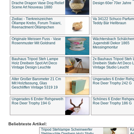
Drache Dragon Vase Dog Relief
Design 60er 70er Jahre
Scene Art Nouveau 1880
Zodiac - Tierkreiszeichen
Va 34122 Schuco Parfum 
Öllampe Krebs, Forum Traiani,
Teddy Bär Hellbraun
Reenactment Öllämpchen
Originale Meissen Fuss - Vase
Wächtersbach Schälche
Rosenmuster Mit Goldrand
Jugendstil Dekor 1865
Messingmontur
Bauhaus Tripod Steh Lampe
2x Bauhaus Tripod Steh
Holz Dreibein Spot Art Deco
Dreibein Stativ Art Deco L
Vintage Design Leuchte
Vintage Studio Leucht
Alter Großer Barometer 21 Cm
Ungerades 6 Ender Reh
Mit Holzfassung, Glas
Roe Deer Trophy 242 G
Geschliffen Vintage 5319 19
Ungerades 6 Ender Rehgeweih
Schönes 6 Ender Rehge
Roe Deer Trophy 194 G
Roe Deer Trophy 186 G
Beliebteste Artikel:
Tripod Stehlampe Scheinwerfer
Ka
Stehleuchte Dreibein Holz Stativ
An