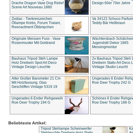
Drache Dragon Vase Dog Relief
Design 60er 70er Jahre
Scene Art Nouveau 1880
Zodiac - Tierkreiszeichen
Va 34122 Schuco Parfum 
Öllampe Krebs, Forum Traiani,
Teddy Bär Hellbraun
Reenactment Öllämpchen
Originale Meissen Fuss - Vase
Wächtersbach Schälche
Rosenmuster Mit Goldrand
Jugendstil Dekor 1865
Messingmontur
Bauhaus Tripod Steh Lampe
2x Bauhaus Tripod Steh
Holz Dreibein Spot Art Deco
Dreibein Stativ Art Deco L
Vintage Design Leuchte
Vintage Studio Leucht
Alter Großer Barometer 21 Cm
Ungerades 6 Ender Reh
Mit Holzfassung, Glas
Roe Deer Trophy 242 G
Geschliffen Vintage 5319 19
Ungerades 6 Ender Rehgeweih
Schönes 6 Ender Rehge
Roe Deer Trophy 194 G
Roe Deer Trophy 186 G
Beliebteste Artikel:
Tripod Stehlampe Scheinwerfer
Ka
Stehleuchte Dreibein Holz Stativ
An