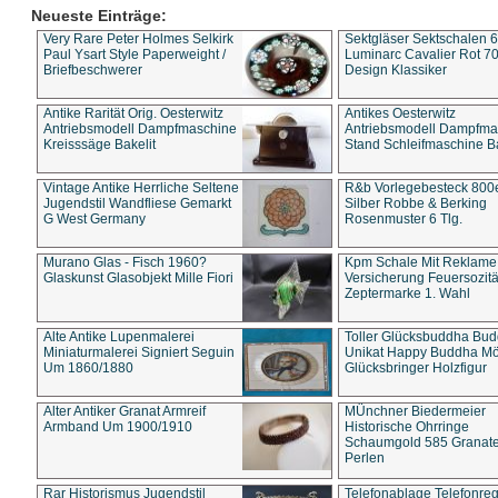
Neueste Einträge:
Very Rare Peter Holmes Selkirk
Sektgläser Sektschalen 
Paul Ysart Style Paperweight /
Luminarc Cavalier Rot 70
Briefbeschwerer
Design Klassiker
Antike Rarität Orig. Oesterwitz
Antikes Oesterwitz
Antriebsmodell Dampfmaschine
Antriebsmodell Dampfma
Kreisssäge Bakelit
Stand Schleifmaschine Ba
Vintage Antike Herrliche Seltene
R&b Vorlegebesteck 800
Jugendstil Wandfliese Gemarkt
Silber Robbe & Berking
G West Germany
Rosenmuster 6 Tlg.
Murano Glas - Fisch 1960?
Kpm Schale Mit Reklame
Glaskunst Glasobjekt Mille Fiori
Versicherung Feuersozitä
Zeptermarke 1. Wahl
Alte Antike Lupenmalerei
Toller Glücksbuddha Bu
Miniaturmalerei Signiert Seguin
Unikat Happy Buddha M
Um 1860/1880
Glücksbringer Holzfigur
Alter Antiker Granat Armreif
MÜnchner Biedermeier
Armband Um 1900/1910
Historische Ohrringe
Schaumgold 585 Granate 
Perlen
Rar Historismus Jugendstil
Telefonablage Telefonreg