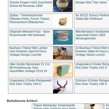
Drache Dragon Vase Dog Relief
Design 60er 70er Jahre
Scene Art Nouveau 1880
Zodiac - Tierkreiszeichen
Va 34122 Schuco Parfum 
Öllampe Krebs, Forum Traiani,
Teddy Bär Hellbraun
Reenactment Öllämpchen
Originale Meissen Fuss - Vase
Wächtersbach Schälche
Rosenmuster Mit Goldrand
Jugendstil Dekor 1865
Messingmontur
Bauhaus Tripod Steh Lampe
2x Bauhaus Tripod Steh
Holz Dreibein Spot Art Deco
Dreibein Stativ Art Deco L
Vintage Design Leuchte
Vintage Studio Leucht
Alter Großer Barometer 21 Cm
Ungerades 6 Ender Reh
Mit Holzfassung, Glas
Roe Deer Trophy 242 G
Geschliffen Vintage 5319 19
Ungerades 6 Ender Rehgeweih
Schönes 6 Ender Rehge
Roe Deer Trophy 194 G
Roe Deer Trophy 186 G
Beliebteste Artikel:
Tripod Stehlampe Scheinwerfer
Ka
Stehleuchte Dreibein Holz Stativ
An