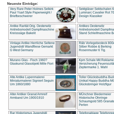
Neueste Einträge:
Very Rare Peter Holmes Selkirk
Sektgläser Sektschalen 
Paul Ysart Style Paperweight /
Luminarc Cavalier Rot 70
Briefbeschwerer
Design Klassiker
Antike Rarität Orig. Oesterwitz
Antikes Oesterwitz
Antriebsmodell Dampfmaschine
Antriebsmodell Dampfma
Kreisssäge Bakelit
Stand Schleifmaschine Ba
Vintage Antike Herrliche Seltene
R&b Vorlegebesteck 800
Jugendstil Wandfliese Gemarkt
Silber Robbe & Berking
G West Germany
Rosenmuster 6 Tlg.
Murano Glas - Fisch 1960?
Kpm Schale Mit Reklame
Glaskunst Glasobjekt Mille Fiori
Versicherung Feuersozitä
Zeptermarke 1. Wahl
Alte Antike Lupenmalerei
Toller Glücksbuddha Bu
Miniaturmalerei Signiert Seguin
Unikat Happy Buddha M
Um 1860/1880
Glücksbringer Holzfigur
Alter Antiker Granat Armreif
MÜnchner Biedermeier
Armband Um 1900/1910
Historische Ohrringe
Schaumgold 585 Granate 
Perlen
Rar Historismus Jugendstil
Telefonablage Telefonreg