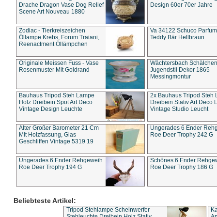
Drache Dragon Vase Dog Relief
Design 60er 70er Jahre
Scene Art Nouveau 1880
Zodiac - Tierkreiszeichen
Va 34122 Schuco Parfum 
Öllampe Krebs, Forum Traiani,
Teddy Bär Hellbraun
Reenactment Öllämpchen
Originale Meissen Fuss - Vase
Wächtersbach Schälche
Rosenmuster Mit Goldrand
Jugendstil Dekor 1865
Messingmontur
Bauhaus Tripod Steh Lampe
2x Bauhaus Tripod Steh
Holz Dreibein Spot Art Deco
Dreibein Stativ Art Deco L
Vintage Design Leuchte
Vintage Studio Leucht
Alter Großer Barometer 21 Cm
Ungerades 6 Ender Reh
Mit Holzfassung, Glas
Roe Deer Trophy 242 G
Geschliffen Vintage 5319 19
Ungerades 6 Ender Rehgeweih
Schönes 6 Ender Rehge
Roe Deer Trophy 194 G
Roe Deer Trophy 186 G
Beliebteste Artikel:
Tripod Stehlampe Scheinwerfer
Ka
Stehleuchte Dreibein Holz Stativ
An