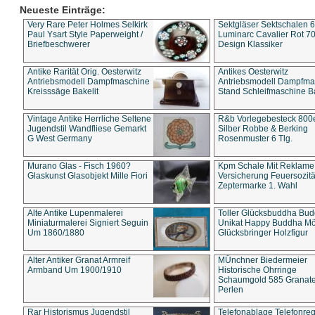
Neueste Einträge:
Very Rare Peter Holmes Selkirk
Sektgläser Sektschalen 
Paul Ysart Style Paperweight /
Luminarc Cavalier Rot 70
Briefbeschwerer
Design Klassiker
Antike Rarität Orig. Oesterwitz
Antikes Oesterwitz
Antriebsmodell Dampfmaschine
Antriebsmodell Dampfma
Kreisssäge Bakelit
Stand Schleifmaschine Ba
Vintage Antike Herrliche Seltene
R&b Vorlegebesteck 800
Jugendstil Wandfliese Gemarkt
Silber Robbe & Berking
G West Germany
Rosenmuster 6 Tlg.
Murano Glas - Fisch 1960?
Kpm Schale Mit Reklame
Glaskunst Glasobjekt Mille Fiori
Versicherung Feuersozitä
Zeptermarke 1. Wahl
Alte Antike Lupenmalerei
Toller Glücksbuddha Bu
Miniaturmalerei Signiert Seguin
Unikat Happy Buddha M
Um 1860/1880
Glücksbringer Holzfigur
Alter Antiker Granat Armreif
MÜnchner Biedermeier
Armband Um 1900/1910
Historische Ohrringe
Schaumgold 585 Granate 
Perlen
Rar Historismus Jugendstil
Telefonablage Telefonreg