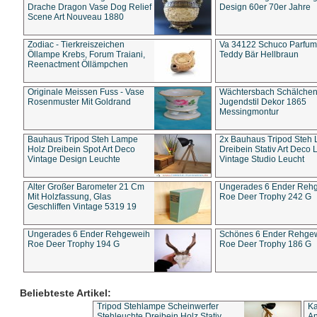
Drache Dragon Vase Dog Relief
Design 60er 70er Jahre
Scene Art Nouveau 1880
Zodiac - Tierkreiszeichen
Va 34122 Schuco Parfum 
Öllampe Krebs, Forum Traiani,
Teddy Bär Hellbraun
Reenactment Öllämpchen
Originale Meissen Fuss - Vase
Wächtersbach Schälche
Rosenmuster Mit Goldrand
Jugendstil Dekor 1865
Messingmontur
Bauhaus Tripod Steh Lampe
2x Bauhaus Tripod Steh
Holz Dreibein Spot Art Deco
Dreibein Stativ Art Deco L
Vintage Design Leuchte
Vintage Studio Leucht
Alter Großer Barometer 21 Cm
Ungerades 6 Ender Reh
Mit Holzfassung, Glas
Roe Deer Trophy 242 G
Geschliffen Vintage 5319 19
Ungerades 6 Ender Rehgeweih
Schönes 6 Ender Rehge
Roe Deer Trophy 194 G
Roe Deer Trophy 186 G
Beliebteste Artikel:
Tripod Stehlampe Scheinwerfer
Ka
Stehleuchte Dreibein Holz Stativ
An