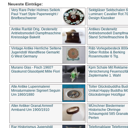
Neueste Einträge:
Very Rare Peter Holmes Selkirk
Sektgläser Sektschalen 
Paul Ysart Style Paperweight /
Luminarc Cavalier Rot 70
Briefbeschwerer
Design Klassiker
Antike Rarität Orig. Oesterwitz
Antikes Oesterwitz
Antriebsmodell Dampfmaschine
Antriebsmodell Dampfma
Kreisssäge Bakelit
Stand Schleifmaschine Ba
Vintage Antike Herrliche Seltene
R&b Vorlegebesteck 800
Jugendstil Wandfliese Gemarkt
Silber Robbe & Berking
G West Germany
Rosenmuster 6 Tlg.
Murano Glas - Fisch 1960?
Kpm Schale Mit Reklame
Glaskunst Glasobjekt Mille Fiori
Versicherung Feuersozitä
Zeptermarke 1. Wahl
Alte Antike Lupenmalerei
Toller Glücksbuddha Bu
Miniaturmalerei Signiert Seguin
Unikat Happy Buddha M
Um 1860/1880
Glücksbringer Holzfigur
Alter Antiker Granat Armreif
MÜnchner Biedermeier
Armband Um 1900/1910
Historische Ohrringe
Schaumgold 585 Granate 
Perlen
Rar Historismus Jugendstil
Telefonablage Telefonreg