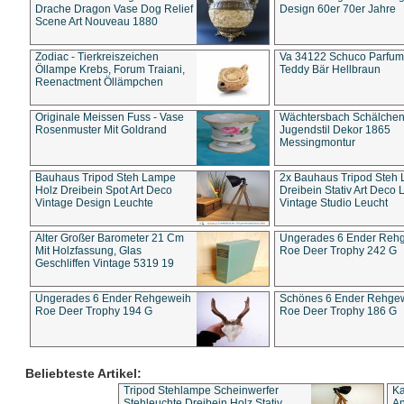
Drache Dragon Vase Dog Relief
Design 60er 70er Jahre
Scene Art Nouveau 1880
Zodiac - Tierkreiszeichen
Va 34122 Schuco Parfum 
Öllampe Krebs, Forum Traiani,
Teddy Bär Hellbraun
Reenactment Öllämpchen
Originale Meissen Fuss - Vase
Wächtersbach Schälche
Rosenmuster Mit Goldrand
Jugendstil Dekor 1865
Messingmontur
Bauhaus Tripod Steh Lampe
2x Bauhaus Tripod Steh
Holz Dreibein Spot Art Deco
Dreibein Stativ Art Deco L
Vintage Design Leuchte
Vintage Studio Leucht
Alter Großer Barometer 21 Cm
Ungerades 6 Ender Reh
Mit Holzfassung, Glas
Roe Deer Trophy 242 G
Geschliffen Vintage 5319 19
Ungerades 6 Ender Rehgeweih
Schönes 6 Ender Rehge
Roe Deer Trophy 194 G
Roe Deer Trophy 186 G
Beliebteste Artikel:
Tripod Stehlampe Scheinwerfer
Ka
Stehleuchte Dreibein Holz Stativ
An