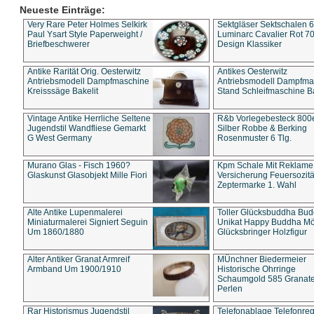
Neueste Einträge:
Very Rare Peter Holmes Selkirk
Sektgläser Sektschalen 
Paul Ysart Style Paperweight /
Luminarc Cavalier Rot 70
Briefbeschwerer
Design Klassiker
Antike Rarität Orig. Oesterwitz
Antikes Oesterwitz
Antriebsmodell Dampfmaschine
Antriebsmodell Dampfma
Kreisssäge Bakelit
Stand Schleifmaschine Ba
Vintage Antike Herrliche Seltene
R&b Vorlegebesteck 800
Jugendstil Wandfliese Gemarkt
Silber Robbe & Berking
G West Germany
Rosenmuster 6 Tlg.
Murano Glas - Fisch 1960?
Kpm Schale Mit Reklame
Glaskunst Glasobjekt Mille Fiori
Versicherung Feuersozitä
Zeptermarke 1. Wahl
Alte Antike Lupenmalerei
Toller Glücksbuddha Bu
Miniaturmalerei Signiert Seguin
Unikat Happy Buddha M
Um 1860/1880
Glücksbringer Holzfigur
Alter Antiker Granat Armreif
MÜnchner Biedermeier
Armband Um 1900/1910
Historische Ohrringe
Schaumgold 585 Granate 
Perlen
Rar Historismus Jugendstil
Telefonablage Telefonreg