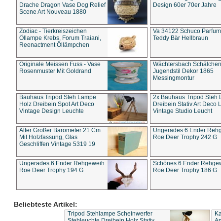
Drache Dragon Vase Dog Relief
Design 60er 70er Jahre
Scene Art Nouveau 1880
Zodiac - Tierkreiszeichen
Va 34122 Schuco Parfum 
Öllampe Krebs, Forum Traiani,
Teddy Bär Hellbraun
Reenactment Öllämpchen
Originale Meissen Fuss - Vase
Wächtersbach Schälche
Rosenmuster Mit Goldrand
Jugendstil Dekor 1865
Messingmontur
Bauhaus Tripod Steh Lampe
2x Bauhaus Tripod Steh
Holz Dreibein Spot Art Deco
Dreibein Stativ Art Deco L
Vintage Design Leuchte
Vintage Studio Leucht
Alter Großer Barometer 21 Cm
Ungerades 6 Ender Reh
Mit Holzfassung, Glas
Roe Deer Trophy 242 G
Geschliffen Vintage 5319 19
Ungerades 6 Ender Rehgeweih
Schönes 6 Ender Rehge
Roe Deer Trophy 194 G
Roe Deer Trophy 186 G
Beliebteste Artikel:
Tripod Stehlampe Scheinwerfer
Ka
Stehleuchte Dreibein Holz Stativ
An