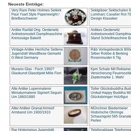
Neueste Einträge:
Very Rare Peter Holmes Selkirk
Sektgläser Sektschalen 
Paul Ysart Style Paperweight /
Luminarc Cavalier Rot 70
Briefbeschwerer
Design Klassiker
Antike Rarität Orig. Oesterwitz
Antikes Oesterwitz
Antriebsmodell Dampfmaschine
Antriebsmodell Dampfma
Kreisssäge Bakelit
Stand Schleifmaschine Ba
Vintage Antike Herrliche Seltene
R&b Vorlegebesteck 800
Jugendstil Wandfliese Gemarkt
Silber Robbe & Berking
G West Germany
Rosenmuster 6 Tlg.
Murano Glas - Fisch 1960?
Kpm Schale Mit Reklame
Glaskunst Glasobjekt Mille Fiori
Versicherung Feuersozitä
Zeptermarke 1. Wahl
Alte Antike Lupenmalerei
Toller Glücksbuddha Bu
Miniaturmalerei Signiert Seguin
Unikat Happy Buddha M
Um 1860/1880
Glücksbringer Holzfigur
Alter Antiker Granat Armreif
MÜnchner Biedermeier
Armband Um 1900/1910
Historische Ohrringe
Schaumgold 585 Granate 
Perlen
Rar Historismus Jugendstil
Telefonablage Telefonreg