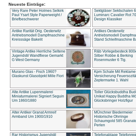
Neueste Einträge:
Very Rare Peter Holmes Selkirk
Sektgläser Sektschalen 
Paul Ysart Style Paperweight /
Luminarc Cavalier Rot 70
Briefbeschwerer
Design Klassiker
Antike Rarität Orig. Oesterwitz
Antikes Oesterwitz
Antriebsmodell Dampfmaschine
Antriebsmodell Dampfma
Kreisssäge Bakelit
Stand Schleifmaschine Ba
Vintage Antike Herrliche Seltene
R&b Vorlegebesteck 800
Jugendstil Wandfliese Gemarkt
Silber Robbe & Berking
G West Germany
Rosenmuster 6 Tlg.
Murano Glas - Fisch 1960?
Kpm Schale Mit Reklame
Glaskunst Glasobjekt Mille Fiori
Versicherung Feuersozitä
Zeptermarke 1. Wahl
Alte Antike Lupenmalerei
Toller Glücksbuddha Bu
Miniaturmalerei Signiert Seguin
Unikat Happy Buddha M
Um 1860/1880
Glücksbringer Holzfigur
Alter Antiker Granat Armreif
MÜnchner Biedermeier
Armband Um 1900/1910
Historische Ohrringe
Schaumgold 585 Granate 
Perlen
Rar Historismus Jugendstil
Telefonablage Telefonreg