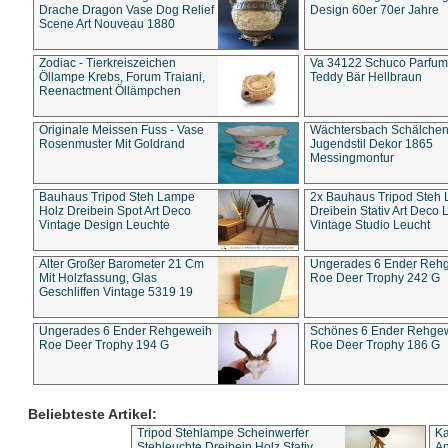
Drache Dragon Vase Dog Relief
Design 60er 70er Jahre
Scene Art Nouveau 1880
Zodiac - Tierkreiszeichen
Va 34122 Schuco Parfum 
Öllampe Krebs, Forum Traiani,
Teddy Bär Hellbraun
Reenactment Öllämpchen
Originale Meissen Fuss - Vase
Wächtersbach Schälche
Rosenmuster Mit Goldrand
Jugendstil Dekor 1865
Messingmontur
Bauhaus Tripod Steh Lampe
2x Bauhaus Tripod Steh
Holz Dreibein Spot Art Deco
Dreibein Stativ Art Deco L
Vintage Design Leuchte
Vintage Studio Leucht
Alter Großer Barometer 21 Cm
Ungerades 6 Ender Reh
Mit Holzfassung, Glas
Roe Deer Trophy 242 G
Geschliffen Vintage 5319 19
Ungerades 6 Ender Rehgeweih
Schönes 6 Ender Rehge
Roe Deer Trophy 194 G
Roe Deer Trophy 186 G
Beliebteste Artikel:
Tripod Stehlampe Scheinwerfer
Ka
Stehleuchte Dreibein Holz Stativ
An