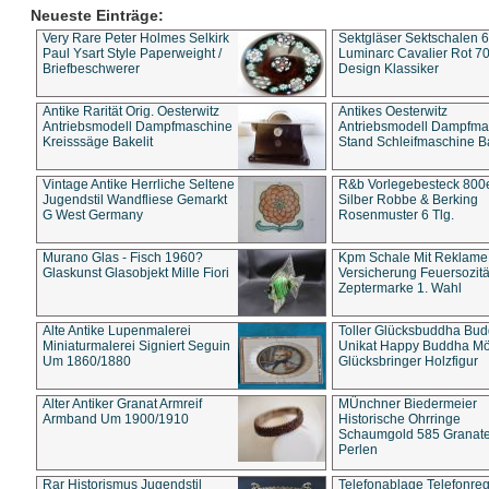
Neueste Einträge:
Very Rare Peter Holmes Selkirk
Sektgläser Sektschalen 
Paul Ysart Style Paperweight /
Luminarc Cavalier Rot 70
Briefbeschwerer
Design Klassiker
Antike Rarität Orig. Oesterwitz
Antikes Oesterwitz
Antriebsmodell Dampfmaschine
Antriebsmodell Dampfma
Kreisssäge Bakelit
Stand Schleifmaschine Ba
Vintage Antike Herrliche Seltene
R&b Vorlegebesteck 800
Jugendstil Wandfliese Gemarkt
Silber Robbe & Berking
G West Germany
Rosenmuster 6 Tlg.
Murano Glas - Fisch 1960?
Kpm Schale Mit Reklame
Glaskunst Glasobjekt Mille Fiori
Versicherung Feuersozitä
Zeptermarke 1. Wahl
Alte Antike Lupenmalerei
Toller Glücksbuddha Bu
Miniaturmalerei Signiert Seguin
Unikat Happy Buddha M
Um 1860/1880
Glücksbringer Holzfigur
Alter Antiker Granat Armreif
MÜnchner Biedermeier
Armband Um 1900/1910
Historische Ohrringe
Schaumgold 585 Granate 
Perlen
Rar Historismus Jugendstil
Telefonablage Telefonreg