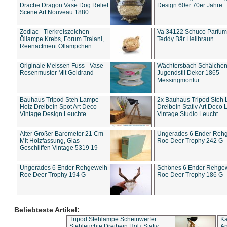
Drache Dragon Vase Dog Relief
Design 60er 70er Jahre
Scene Art Nouveau 1880
Zodiac - Tierkreiszeichen
Va 34122 Schuco Parfum 
Öllampe Krebs, Forum Traiani,
Teddy Bär Hellbraun
Reenactment Öllämpchen
Originale Meissen Fuss - Vase
Wächtersbach Schälche
Rosenmuster Mit Goldrand
Jugendstil Dekor 1865
Messingmontur
Bauhaus Tripod Steh Lampe
2x Bauhaus Tripod Steh
Holz Dreibein Spot Art Deco
Dreibein Stativ Art Deco L
Vintage Design Leuchte
Vintage Studio Leucht
Alter Großer Barometer 21 Cm
Ungerades 6 Ender Reh
Mit Holzfassung, Glas
Roe Deer Trophy 242 G
Geschliffen Vintage 5319 19
Ungerades 6 Ender Rehgeweih
Schönes 6 Ender Rehge
Roe Deer Trophy 194 G
Roe Deer Trophy 186 G
Beliebteste Artikel:
Tripod Stehlampe Scheinwerfer
Ka
Stehleuchte Dreibein Holz Stativ
An