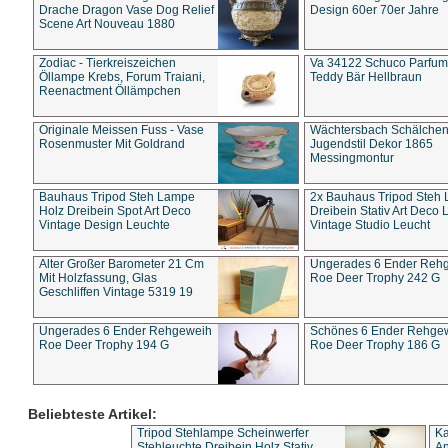
Drache Dragon Vase Dog Relief
Design 60er 70er Jahre
Scene Art Nouveau 1880
Zodiac - Tierkreiszeichen
Va 34122 Schuco Parfum 
Öllampe Krebs, Forum Traiani,
Teddy Bär Hellbraun
Reenactment Öllämpchen
Originale Meissen Fuss - Vase
Wächtersbach Schälche
Rosenmuster Mit Goldrand
Jugendstil Dekor 1865
Messingmontur
Bauhaus Tripod Steh Lampe
2x Bauhaus Tripod Steh
Holz Dreibein Spot Art Deco
Dreibein Stativ Art Deco L
Vintage Design Leuchte
Vintage Studio Leucht
Alter Großer Barometer 21 Cm
Ungerades 6 Ender Reh
Mit Holzfassung, Glas
Roe Deer Trophy 242 G
Geschliffen Vintage 5319 19
Ungerades 6 Ender Rehgeweih
Schönes 6 Ender Rehge
Roe Deer Trophy 194 G
Roe Deer Trophy 186 G
Beliebteste Artikel:
Tripod Stehlampe Scheinwerfer
Ka
Stehleuchte Dreibein Holz Stativ
An