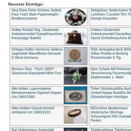
Neueste Einträge:
Very Rare Peter Holmes Selkirk
Sektgläser Sektschalen 
Paul Ysart Style Paperweight /
Luminarc Cavalier Rot 70
Briefbeschwerer
Design Klassiker
Antike Rarität Orig. Oesterwitz
Antikes Oesterwitz
Antriebsmodell Dampfmaschine
Antriebsmodell Dampfma
Kreisssäge Bakelit
Stand Schleifmaschine Ba
Vintage Antike Herrliche Seltene
R&b Vorlegebesteck 800
Jugendstil Wandfliese Gemarkt
Silber Robbe & Berking
G West Germany
Rosenmuster 6 Tlg.
Murano Glas - Fisch 1960?
Kpm Schale Mit Reklame
Glaskunst Glasobjekt Mille Fiori
Versicherung Feuersozitä
Zeptermarke 1. Wahl
Alte Antike Lupenmalerei
Toller Glücksbuddha Bu
Miniaturmalerei Signiert Seguin
Unikat Happy Buddha M
Um 1860/1880
Glücksbringer Holzfigur
Alter Antiker Granat Armreif
MÜnchner Biedermeier
Armband Um 1900/1910
Historische Ohrringe
Schaumgold 585 Granate 
Perlen
Rar Historismus Jugendstil
Telefonablage Telefonreg