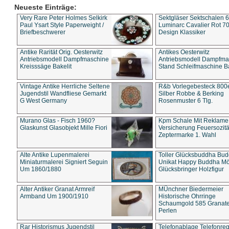
Neueste Einträge:
Very Rare Peter Holmes Selkirk
Sektgläser Sektschalen 
Paul Ysart Style Paperweight /
Luminarc Cavalier Rot 70
Briefbeschwerer
Design Klassiker
Antike Rarität Orig. Oesterwitz
Antikes Oesterwitz
Antriebsmodell Dampfmaschine
Antriebsmodell Dampfma
Kreisssäge Bakelit
Stand Schleifmaschine Ba
Vintage Antike Herrliche Seltene
R&b Vorlegebesteck 800
Jugendstil Wandfliese Gemarkt
Silber Robbe & Berking
G West Germany
Rosenmuster 6 Tlg.
Murano Glas - Fisch 1960?
Kpm Schale Mit Reklame
Glaskunst Glasobjekt Mille Fiori
Versicherung Feuersozitä
Zeptermarke 1. Wahl
Alte Antike Lupenmalerei
Toller Glücksbuddha Bu
Miniaturmalerei Signiert Seguin
Unikat Happy Buddha M
Um 1860/1880
Glücksbringer Holzfigur
Alter Antiker Granat Armreif
MÜnchner Biedermeier
Armband Um 1900/1910
Historische Ohrringe
Schaumgold 585 Granate 
Perlen
Rar Historismus Jugendstil
Telefonablage Telefonreg