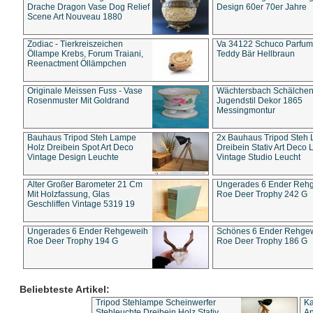
Drache Dragon Vase Dog Relief
Design 60er 70er Jahre
Scene Art Nouveau 1880
Zodiac - Tierkreiszeichen
Va 34122 Schuco Parfum 
Öllampe Krebs, Forum Traiani,
Teddy Bär Hellbraun
Reenactment Öllämpchen
Originale Meissen Fuss - Vase
Wächtersbach Schälche
Rosenmuster Mit Goldrand
Jugendstil Dekor 1865
Messingmontur
Bauhaus Tripod Steh Lampe
2x Bauhaus Tripod Steh
Holz Dreibein Spot Art Deco
Dreibein Stativ Art Deco L
Vintage Design Leuchte
Vintage Studio Leucht
Alter Großer Barometer 21 Cm
Ungerades 6 Ender Reh
Mit Holzfassung, Glas
Roe Deer Trophy 242 G
Geschliffen Vintage 5319 19
Ungerades 6 Ender Rehgeweih
Schönes 6 Ender Rehge
Roe Deer Trophy 194 G
Roe Deer Trophy 186 G
Beliebteste Artikel:
Tripod Stehlampe Scheinwerfer
Ka
Stehleuchte Dreibein Holz Stativ
An