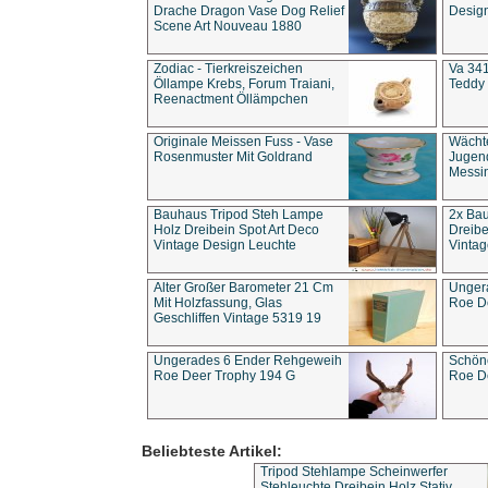
Drache Dragon Vase Dog Relief
Design
Scene Art Nouveau 1880
Zodiac - Tierkreiszeichen
Va 341
Öllampe Krebs, Forum Traiani,
Teddy 
Reenactment Öllämpchen
Originale Meissen Fuss - Vase
Wächt
Rosenmuster Mit Goldrand
Jugend
Messi
Bauhaus Tripod Steh Lampe
2x Ba
Holz Dreibein Spot Art Deco
Dreibe
Vintage Design Leuchte
Vintag
Alter Großer Barometer 21 Cm
Unger
Mit Holzfassung, Glas
Roe D
Geschliffen Vintage 5319 19
Ungerades 6 Ender Rehgeweih
Schön
Roe Deer Trophy 194 G
Roe D
Beliebteste Artikel:
Tripod Stehlampe Scheinwerfer
Stehleuchte Dreibein Holz Stativ