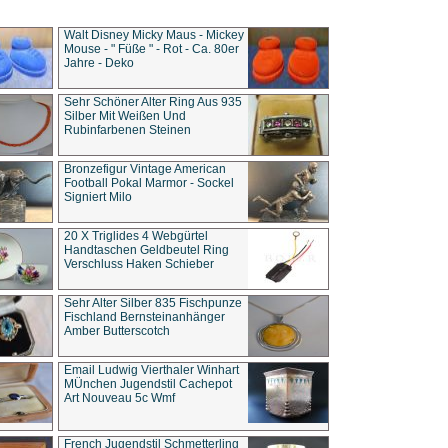
Walt Disney Micky Maus - Mickey
Mouse - " Füße " - Rot - Ca. 80er
Jahre - Deko
Sehr Schöner Alter Ring Aus 935
Silber Mit Weißen Und
Rubinfarbenen Steinen
Bronzefigur Vintage American
Football Pokal Marmor - Sockel
Signiert Milo
20 X Triglides 4 Webgürtel
Handtaschen Geldbeutel Ring
Verschluss Haken Schieber
Sehr Alter Silber 835 Fischpunze
Fischland Bernsteinanhänger
Amber Butterscotch
Email Ludwig Vierthaler Winhart
MÜnchen Jugendstil Cachepot
Art Nouveau 5c Wmf
French Jugendstil Schmetterling