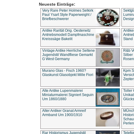
Neueste Einträge:
Very Rare Peter Holmes Selkirk
Sektgl
Paul Ysart Style Paperweight /
Lumina
Briefbeschwerer
Design
Antike Rarität Orig. Oesterwitz
Antike
Antriebsmodell Dampfmaschine
Antri
Kreisssäge Bakelit
Stand 
Vintage Antike Herrliche Seltene
R&b Vo
Jugendstil Wandfliese Gemarkt
Silber
G West Germany
Rosenm
Murano Glas - Fisch 1960?
Kpm S
Glaskunst Glasobjekt Mille Fiori
Versic
Zepter
Alte Antike Lupenmalerei
Toller
Miniaturmalerei Signiert Seguin
Unika
Um 1860/1880
Glücks
Alter Antiker Granat Armreif
MÜnch
Armband Um 1900/1910
Histor
Schaum
Perlen
Rar Historismus Jugendstil
Telefo