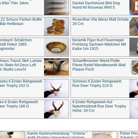
 60er 70er Jahre
Dackel Dachshund Bild Dog
Hund Art Nouveau Wmf S
22 Schuco Parfum Bottle
Rosenthal Vita Weiss Matt Schale
Bär Hellbraun
26 Cm
ersbach Schälchen
Keramik Figur Kurt Feuerriegel
stil Dekor 1865
Frohburg Sachsen Mädchen Mit
ngmontur
Katze Um 1915
uhaus Tripod Steh Lampe
Schaeffenacker Wand Platte
in Stativ Art Deco Loft
Fliese Relief Wandkeramik Wall
e Studio Leucht
Plaque Fisch
ades 6 Ender Rehgeweih
Schönes 6 Ender Rehgeweih
eer Trophy 242 G
Roe Deer Trophy 224 G
es 6 Ender Rehgeweih
6 Ender Rehgeweih Auf
eer Trophy 186 G
Naturholzbrett Roe Deer Trophy
Höhe: 34 Cm
Kamin Kaminumrandung " Victoria "
Fisher Pri
Antik Shabby Umrandung Vintage
Zubehör, V