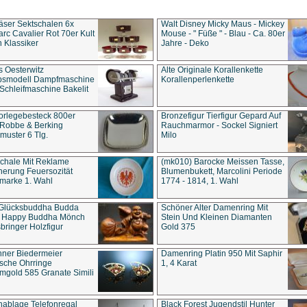
äser Sektschalen 6x
Walt Disney Micky Maus - Mickey
rc Cavalier Rot 70er Kult
Mouse - " Füße " - Blau - Ca. 80er
 Klassiker
Jahre - Deko
s Oesterwitz
Alte Originale Korallenkette
ebsmodell Dampfmaschine
Korallenperlenkette
Schleifmaschine Bakelit
rlegebesteck 800er
Bronzefigur Tierfigur Gepard Auf
 Robbe & Berking
Rauchmarmor - Sockel Signiert
uster 6 Tlg.
Milo
chale Mit Reklame
(mk010) Barocke Meissen Tasse,
herung Feuersozität
Blumenbukett, Marcolini Periode
marke 1. Wahl
1774 - 1814, 1. Wahl
 Glücksbuddha Budda
Schöner Alter Damenring Mit
t Happy Buddha Mönch
Stein Und Kleinen Diamanten
bringer Holzfigur
Gold 375
ner Biedermeier
Damenring Platin 950 Mit Saphir
ische Ohrringe
1, 4 Karat
gold 585 Granate Simili
nablage Telefonregal
Black Forest Jugendstil Hunter