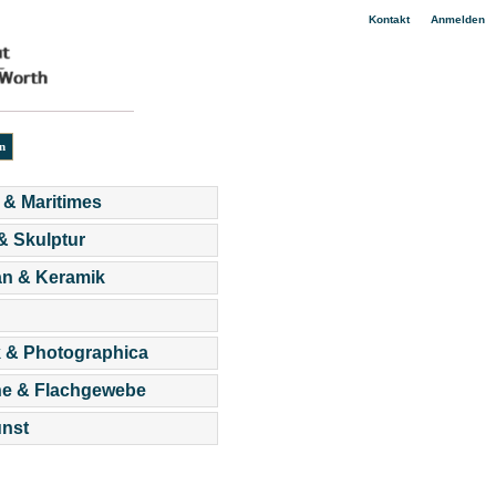
|
Kontakt
Anmelden
 & Maritimes
 & Skulptur
an & Keramik
 & Photographica
he & Flachgewebe
nst