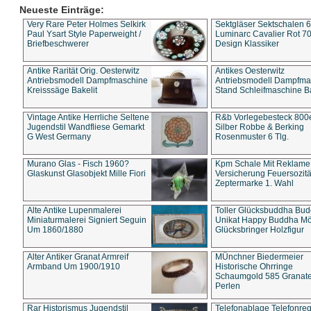
Neueste Einträge:
Very Rare Peter Holmes Selkirk
Sektgläser Sektschalen 
Paul Ysart Style Paperweight /
Luminarc Cavalier Rot 70
Briefbeschwerer
Design Klassiker
Antike Rarität Orig. Oesterwitz
Antikes Oesterwitz
Antriebsmodell Dampfmaschine
Antriebsmodell Dampfma
Kreisssäge Bakelit
Stand Schleifmaschine Ba
Vintage Antike Herrliche Seltene
R&b Vorlegebesteck 800
Jugendstil Wandfliese Gemarkt
Silber Robbe & Berking
G West Germany
Rosenmuster 6 Tlg.
Murano Glas - Fisch 1960?
Kpm Schale Mit Reklame
Glaskunst Glasobjekt Mille Fiori
Versicherung Feuersozitä
Zeptermarke 1. Wahl
Alte Antike Lupenmalerei
Toller Glücksbuddha Bu
Miniaturmalerei Signiert Seguin
Unikat Happy Buddha M
Um 1860/1880
Glücksbringer Holzfigur
Alter Antiker Granat Armreif
MÜnchner Biedermeier
Armband Um 1900/1910
Historische Ohrringe
Schaumgold 585 Granate 
Perlen
Rar Historismus Jugendstil
Telefonablage Telefonreg