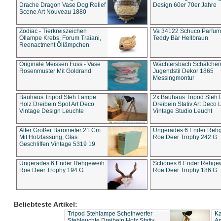
Drache Dragon Vase Dog Relief
Design 60er 70er Jahre
Scene Art Nouveau 1880
Zodiac - Tierkreiszeichen
Va 34122 Schuco Parfum 
Öllampe Krebs, Forum Traiani,
Teddy Bär Hellbraun
Reenactment Öllämpchen
Originale Meissen Fuss - Vase
Wächtersbach Schälche
Rosenmuster Mit Goldrand
Jugendstil Dekor 1865
Messingmontur
Bauhaus Tripod Steh Lampe
2x Bauhaus Tripod Steh
Holz Dreibein Spot Art Deco
Dreibein Stativ Art Deco L
Vintage Design Leuchte
Vintage Studio Leucht
Alter Großer Barometer 21 Cm
Ungerades 6 Ender Reh
Mit Holzfassung, Glas
Roe Deer Trophy 242 G
Geschliffen Vintage 5319 19
Ungerades 6 Ender Rehgeweih
Schönes 6 Ender Rehge
Roe Deer Trophy 194 G
Roe Deer Trophy 186 G
Beliebteste Artikel:
Tripod Stehlampe Scheinwerfer
Ka
Stehleuchte Dreibein Holz Stativ
An