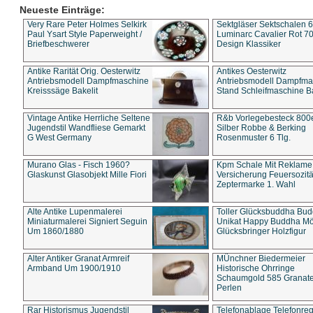
Neueste Einträge:
Very Rare Peter Holmes Selkirk
Sektgläser Sektschalen 
Paul Ysart Style Paperweight /
Luminarc Cavalier Rot 70
Briefbeschwerer
Design Klassiker
Antike Rarität Orig. Oesterwitz
Antikes Oesterwitz
Antriebsmodell Dampfmaschine
Antriebsmodell Dampfma
Kreisssäge Bakelit
Stand Schleifmaschine Ba
Vintage Antike Herrliche Seltene
R&b Vorlegebesteck 800
Jugendstil Wandfliese Gemarkt
Silber Robbe & Berking
G West Germany
Rosenmuster 6 Tlg.
Murano Glas - Fisch 1960?
Kpm Schale Mit Reklame
Glaskunst Glasobjekt Mille Fiori
Versicherung Feuersozitä
Zeptermarke 1. Wahl
Alte Antike Lupenmalerei
Toller Glücksbuddha Bu
Miniaturmalerei Signiert Seguin
Unikat Happy Buddha M
Um 1860/1880
Glücksbringer Holzfigur
Alter Antiker Granat Armreif
MÜnchner Biedermeier
Armband Um 1900/1910
Historische Ohrringe
Schaumgold 585 Granate 
Perlen
Rar Historismus Jugendstil
Telefonablage Telefonreg