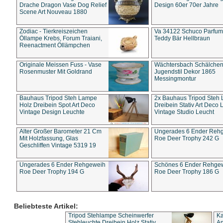
Drache Dragon Vase Dog Relief
Design 60er 70er Jahre
Scene Art Nouveau 1880
Zodiac - Tierkreiszeichen
Va 34122 Schuco Parfum 
Öllampe Krebs, Forum Traiani,
Teddy Bär Hellbraun
Reenactment Öllämpchen
Originale Meissen Fuss - Vase
Wächtersbach Schälche
Rosenmuster Mit Goldrand
Jugendstil Dekor 1865
Messingmontur
Bauhaus Tripod Steh Lampe
2x Bauhaus Tripod Steh
Holz Dreibein Spot Art Deco
Dreibein Stativ Art Deco L
Vintage Design Leuchte
Vintage Studio Leucht
Alter Großer Barometer 21 Cm
Ungerades 6 Ender Reh
Mit Holzfassung, Glas
Roe Deer Trophy 242 G
Geschliffen Vintage 5319 19
Ungerades 6 Ender Rehgeweih
Schönes 6 Ender Rehge
Roe Deer Trophy 194 G
Roe Deer Trophy 186 G
Beliebteste Artikel:
Tripod Stehlampe Scheinwerfer
Ka
Stehleuchte Dreibein Holz Stativ
An