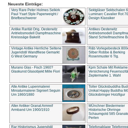
Neueste Einträge:
Very Rare Peter Holmes Selkirk
Sektgläser Sektschalen 
Paul Ysart Style Paperweight /
Luminarc Cavalier Rot 70
Briefbeschwerer
Design Klassiker
Antike Rarität Orig. Oesterwitz
Antikes Oesterwitz
Antriebsmodell Dampfmaschine
Antriebsmodell Dampfma
Kreisssäge Bakelit
Stand Schleifmaschine Ba
Vintage Antike Herrliche Seltene
R&b Vorlegebesteck 800
Jugendstil Wandfliese Gemarkt
Silber Robbe & Berking
G West Germany
Rosenmuster 6 Tlg.
Murano Glas - Fisch 1960?
Kpm Schale Mit Reklame
Glaskunst Glasobjekt Mille Fiori
Versicherung Feuersozitä
Zeptermarke 1. Wahl
Alte Antike Lupenmalerei
Toller Glücksbuddha Bu
Miniaturmalerei Signiert Seguin
Unikat Happy Buddha M
Um 1860/1880
Glücksbringer Holzfigur
Alter Antiker Granat Armreif
MÜnchner Biedermeier
Armband Um 1900/1910
Historische Ohrringe
Schaumgold 585 Granate 
Perlen
Rar Historismus Jugendstil
Telefonablage Telefonreg