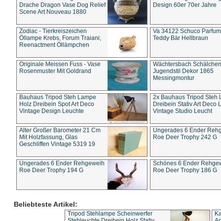
Drache Dragon Vase Dog Relief
Design 60er 70er Jahre
Scene Art Nouveau 1880
Zodiac - Tierkreiszeichen
Va 34122 Schuco Parfum 
Öllampe Krebs, Forum Traiani,
Teddy Bär Hellbraun
Reenactment Öllämpchen
Originale Meissen Fuss - Vase
Wächtersbach Schälche
Rosenmuster Mit Goldrand
Jugendstil Dekor 1865
Messingmontur
Bauhaus Tripod Steh Lampe
2x Bauhaus Tripod Steh
Holz Dreibein Spot Art Deco
Dreibein Stativ Art Deco L
Vintage Design Leuchte
Vintage Studio Leucht
Alter Großer Barometer 21 Cm
Ungerades 6 Ender Reh
Mit Holzfassung, Glas
Roe Deer Trophy 242 G
Geschliffen Vintage 5319 19
Ungerades 6 Ender Rehgeweih
Schönes 6 Ender Rehge
Roe Deer Trophy 194 G
Roe Deer Trophy 186 G
Beliebteste Artikel:
Tripod Stehlampe Scheinwerfer
Ka
Stehleuchte Dreibein Holz Stativ
An