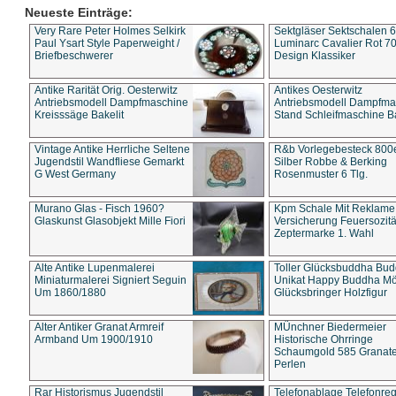
Neueste Einträge:
Very Rare Peter Holmes Selkirk
Sektgläser Sektschalen 
Paul Ysart Style Paperweight /
Luminarc Cavalier Rot 70
Briefbeschwerer
Design Klassiker
Antike Rarität Orig. Oesterwitz
Antikes Oesterwitz
Antriebsmodell Dampfmaschine
Antriebsmodell Dampfma
Kreisssäge Bakelit
Stand Schleifmaschine Ba
Vintage Antike Herrliche Seltene
R&b Vorlegebesteck 800
Jugendstil Wandfliese Gemarkt
Silber Robbe & Berking
G West Germany
Rosenmuster 6 Tlg.
Murano Glas - Fisch 1960?
Kpm Schale Mit Reklame
Glaskunst Glasobjekt Mille Fiori
Versicherung Feuersozitä
Zeptermarke 1. Wahl
Alte Antike Lupenmalerei
Toller Glücksbuddha Bu
Miniaturmalerei Signiert Seguin
Unikat Happy Buddha M
Um 1860/1880
Glücksbringer Holzfigur
Alter Antiker Granat Armreif
MÜnchner Biedermeier
Armband Um 1900/1910
Historische Ohrringe
Schaumgold 585 Granate 
Perlen
Rar Historismus Jugendstil
Telefonablage Telefonreg