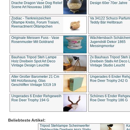
Drache Dragon Vase Dog Relief
Design 60er 70er Jahre
Scene Art Nouveau 1880
Zodiac - Tierkreiszeichen
Va 34122 Schuco Parfum 
Öllampe Krebs, Forum Traiani,
Teddy Bär Hellbraun
Reenactment Öllämpchen
Originale Meissen Fuss - Vase
Wächtersbach Schälche
Rosenmuster Mit Goldrand
Jugendstil Dekor 1865
Messingmontur
Bauhaus Tripod Steh Lampe
2x Bauhaus Tripod Steh
Holz Dreibein Spot Art Deco
Dreibein Stativ Art Deco L
Vintage Design Leuchte
Vintage Studio Leucht
Alter Großer Barometer 21 Cm
Ungerades 6 Ender Reh
Mit Holzfassung, Glas
Roe Deer Trophy 242 G
Geschliffen Vintage 5319 19
Ungerades 6 Ender Rehgeweih
Schönes 6 Ender Rehge
Roe Deer Trophy 194 G
Roe Deer Trophy 186 G
Beliebteste Artikel:
Tripod Stehlampe Scheinwerfer
Ka
Stehleuchte Dreibein Holz Stativ
An