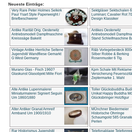
Neueste Einträge:
Very Rare Peter Holmes Selkirk
Sektgläser Sektschalen 
Paul Ysart Style Paperweight /
Luminarc Cavalier Rot 70
Briefbeschwerer
Design Klassiker
Antike Rarität Orig. Oesterwitz
Antikes Oesterwitz
Antriebsmodell Dampfmaschine
Antriebsmodell Dampfma
Kreisssäge Bakelit
Stand Schleifmaschine Ba
Vintage Antike Herrliche Seltene
R&b Vorlegebesteck 800
Jugendstil Wandfliese Gemarkt
Silber Robbe & Berking
G West Germany
Rosenmuster 6 Tlg.
Murano Glas - Fisch 1960?
Kpm Schale Mit Reklame
Glaskunst Glasobjekt Mille Fiori
Versicherung Feuersozitä
Zeptermarke 1. Wahl
Alte Antike Lupenmalerei
Toller Glücksbuddha Bu
Miniaturmalerei Signiert Seguin
Unikat Happy Buddha M
Um 1860/1880
Glücksbringer Holzfigur
Alter Antiker Granat Armreif
MÜnchner Biedermeier
Armband Um 1900/1910
Historische Ohrringe
Schaumgold 585 Granate 
Perlen
Rar Historismus Jugendstil
Telefonablage Telefonreg