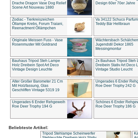
Drache Dragon Vase Dog Relief
Design 60er 70er Jahre
Scene Art Nouveau 1880
Zodiac - Tierkreiszeichen
Va 34122 Schuco Parfum 
Öllampe Krebs, Forum Traiani,
Teddy Bär Hellbraun
Reenactment Öllämpchen
Originale Meissen Fuss - Vase
Wächtersbach Schälche
Rosenmuster Mit Goldrand
Jugendstil Dekor 1865
Messingmontur
Bauhaus Tripod Steh Lampe
2x Bauhaus Tripod Steh
Holz Dreibein Spot Art Deco
Dreibein Stativ Art Deco L
Vintage Design Leuchte
Vintage Studio Leucht
Alter Großer Barometer 21 Cm
Ungerades 6 Ender Reh
Mit Holzfassung, Glas
Roe Deer Trophy 242 G
Geschliffen Vintage 5319 19
Ungerades 6 Ender Rehgeweih
Schönes 6 Ender Rehge
Roe Deer Trophy 194 G
Roe Deer Trophy 186 G
Beliebteste Artikel:
Tripod Stehlampe Scheinwerfer
Ka
Stehleuchte Dreibein Holz Stativ
An