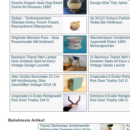
Drache Dragon Vase Dog Relief
Design 60er 70er Jahre
Scene Art Nouveau 1880
Zodiac - Tierkreiszeichen
Va 34122 Schuco Parfum 
Öllampe Krebs, Forum Traiani,
Teddy Bär Hellbraun
Reenactment Öllämpchen
Originale Meissen Fuss - Vase
Wächtersbach Schälche
Rosenmuster Mit Goldrand
Jugendstil Dekor 1865
Messingmontur
Bauhaus Tripod Steh Lampe
2x Bauhaus Tripod Steh
Holz Dreibein Spot Art Deco
Dreibein Stativ Art Deco L
Vintage Design Leuchte
Vintage Studio Leucht
Alter Großer Barometer 21 Cm
Ungerades 6 Ender Reh
Mit Holzfassung, Glas
Roe Deer Trophy 242 G
Geschliffen Vintage 5319 19
Ungerades 6 Ender Rehgeweih
Schönes 6 Ender Rehge
Roe Deer Trophy 194 G
Roe Deer Trophy 186 G
Beliebteste Artikel:
Tripod Stehlampe Scheinwerfer
Ka
Stehleuchte Dreibein Holz Stativ
An