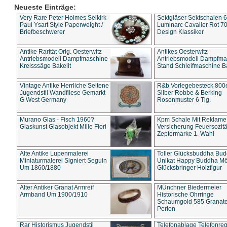
Neueste Einträge:
Very Rare Peter Holmes Selkirk
Sektgläser Sektschalen 
Paul Ysart Style Paperweight /
Luminarc Cavalier Rot 70
Briefbeschwerer
Design Klassiker
Antike Rarität Orig. Oesterwitz
Antikes Oesterwitz
Antriebsmodell Dampfmaschine
Antriebsmodell Dampfma
Kreisssäge Bakelit
Stand Schleifmaschine Ba
Vintage Antike Herrliche Seltene
R&b Vorlegebesteck 800
Jugendstil Wandfliese Gemarkt
Silber Robbe & Berking
G West Germany
Rosenmuster 6 Tlg.
Murano Glas - Fisch 1960?
Kpm Schale Mit Reklame
Glaskunst Glasobjekt Mille Fiori
Versicherung Feuersozitä
Zeptermarke 1. Wahl
Alte Antike Lupenmalerei
Toller Glücksbuddha Bu
Miniaturmalerei Signiert Seguin
Unikat Happy Buddha M
Um 1860/1880
Glücksbringer Holzfigur
Alter Antiker Granat Armreif
MÜnchner Biedermeier
Armband Um 1900/1910
Historische Ohrringe
Schaumgold 585 Granate 
Perlen
Rar Historismus Jugendstil
Telefonablage Telefonreg