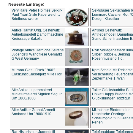
Neueste Einträge:
Very Rare Peter Holmes Selkirk
Sektgläser Sektschalen 
Paul Ysart Style Paperweight /
Luminarc Cavalier Rot 70
Briefbeschwerer
Design Klassiker
Antike Rarität Orig. Oesterwitz
Antikes Oesterwitz
Antriebsmodell Dampfmaschine
Antriebsmodell Dampfma
Kreisssäge Bakelit
Stand Schleifmaschine Ba
Vintage Antike Herrliche Seltene
R&b Vorlegebesteck 800
Jugendstil Wandfliese Gemarkt
Silber Robbe & Berking
G West Germany
Rosenmuster 6 Tlg.
Murano Glas - Fisch 1960?
Kpm Schale Mit Reklame
Glaskunst Glasobjekt Mille Fiori
Versicherung Feuersozitä
Zeptermarke 1. Wahl
Alte Antike Lupenmalerei
Toller Glücksbuddha Bu
Miniaturmalerei Signiert Seguin
Unikat Happy Buddha M
Um 1860/1880
Glücksbringer Holzfigur
Alter Antiker Granat Armreif
MÜnchner Biedermeier
Armband Um 1900/1910
Historische Ohrringe
Schaumgold 585 Granate 
Perlen
Rar Historismus Jugendstil
Telefonablage Telefonreg