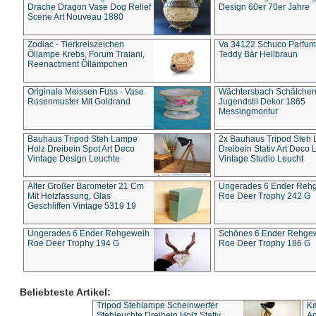
Drache Dragon Vase Dog Relief
Design 60er 70er Jahre
Scene Art Nouveau 1880
Zodiac - Tierkreiszeichen
Va 34122 Schuco Parfum 
Öllampe Krebs, Forum Traiani,
Teddy Bär Hellbraun
Reenactment Öllämpchen
Originale Meissen Fuss - Vase
Wächtersbach Schälche
Rosenmuster Mit Goldrand
Jugendstil Dekor 1865
Messingmontur
Bauhaus Tripod Steh Lampe
2x Bauhaus Tripod Steh
Holz Dreibein Spot Art Deco
Dreibein Stativ Art Deco L
Vintage Design Leuchte
Vintage Studio Leucht
Alter Großer Barometer 21 Cm
Ungerades 6 Ender Reh
Mit Holzfassung, Glas
Roe Deer Trophy 242 G
Geschliffen Vintage 5319 19
Ungerades 6 Ender Rehgeweih
Schönes 6 Ender Rehge
Roe Deer Trophy 194 G
Roe Deer Trophy 186 G
Beliebteste Artikel:
Tripod Stehlampe Scheinwerfer
Ka
Stehleuchte Dreibein Holz Stativ
An