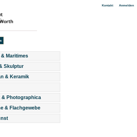
|
Kontakt
Anmelden
 & Maritimes
 & Skulptur
an & Keramik
 & Photographica
he & Flachgewebe
nst