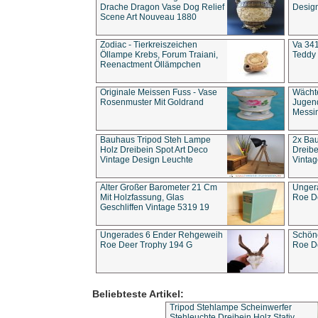
Drache Dragon Vase Dog Relief
Design
Scene Art Nouveau 1880
Zodiac - Tierkreiszeichen
Va 341
Öllampe Krebs, Forum Traiani,
Teddy 
Reenactment Öllämpchen
Originale Meissen Fuss - Vase
Wächt
Rosenmuster Mit Goldrand
Jugend
Messi
Bauhaus Tripod Steh Lampe
2x Ba
Holz Dreibein Spot Art Deco
Dreibe
Vintage Design Leuchte
Vintag
Alter Großer Barometer 21 Cm
Unger
Mit Holzfassung, Glas
Roe D
Geschliffen Vintage 5319 19
Ungerades 6 Ender Rehgeweih
Schön
Roe Deer Trophy 194 G
Roe D
Beliebteste Artikel:
Tripod Stehlampe Scheinwerfer
Stehleuchte Dreibein Holz Stativ