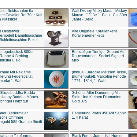
äser Sektschalen 6x
Walt Disney Micky Maus - Mickey
rc Cavalier Rot 70er Kult
Mouse - " Füße " - Blau - Ca. 80er
 Klassiker
Jahre - Deko
s Oesterwitz
Alte Originale Korallenkette
ebsmodell Dampfmaschine
Korallenperlenkette
Schleifmaschine Bakelit
rlegebesteck 800er
Bronzefigur Tierfigur Gepard Auf
 Robbe & Berking
Rauchmarmor - Sockel Signiert
uster 6 Tlg.
Milo
chale Mit Reklame
(mk010) Barocke Meissen Tasse,
herung Feuersozität
Blumenbukett, Marcolini Periode
marke 1. Wahl
1774 - 1814, 1. Wahl
 Glücksbuddha Budda
Schöner Alter Damenring Mit
t Happy Buddha Mönch
Stein Und Kleinen Diamanten
bringer Holzfigur
Gold 375
ner Biedermeier
Damenring Platin 950 Mit Saphir
ische Ohrringe
1, 4 Karat
gold 585 Granate Simili
nablage Telefonregal
Black Forest Jugendstil Hunter