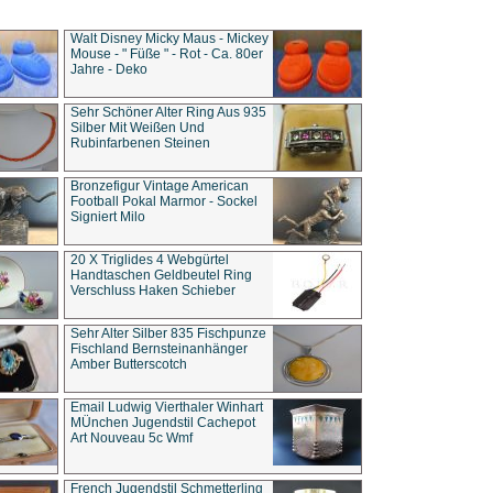
Walt Disney Micky Maus - Mickey
Mouse - " Füße " - Rot - Ca. 80er
Jahre - Deko
Sehr Schöner Alter Ring Aus 935
Silber Mit Weißen Und
Rubinfarbenen Steinen
Bronzefigur Vintage American
Football Pokal Marmor - Sockel
Signiert Milo
20 X Triglides 4 Webgürtel
Handtaschen Geldbeutel Ring
Verschluss Haken Schieber
Sehr Alter Silber 835 Fischpunze
Fischland Bernsteinanhänger
Amber Butterscotch
Email Ludwig Vierthaler Winhart
MÜnchen Jugendstil Cachepot
Art Nouveau 5c Wmf
French Jugendstil Schmetterling