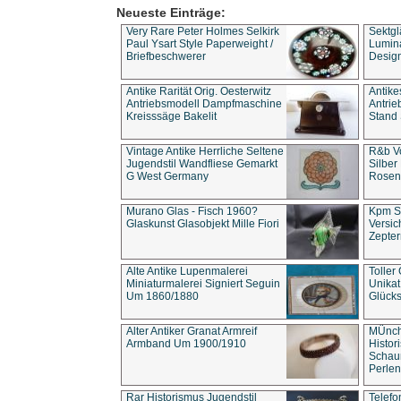
Neueste Einträge:
Very Rare Peter Holmes Selkirk
Sektgl
Paul Ysart Style Paperweight /
Lumina
Briefbeschwerer
Design
Antike Rarität Orig. Oesterwitz
Antike
Antriebsmodell Dampfmaschine
Antri
Kreisssäge Bakelit
Stand 
Vintage Antike Herrliche Seltene
R&b Vo
Jugendstil Wandfliese Gemarkt
Silber
G West Germany
Rosenm
Murano Glas - Fisch 1960?
Kpm S
Glaskunst Glasobjekt Mille Fiori
Versic
Zepter
Alte Antike Lupenmalerei
Toller
Miniaturmalerei Signiert Seguin
Unika
Um 1860/1880
Glücks
Alter Antiker Granat Armreif
MÜnch
Armband Um 1900/1910
Histor
Schaum
Perlen
Rar Historismus Jugendstil
Telefo