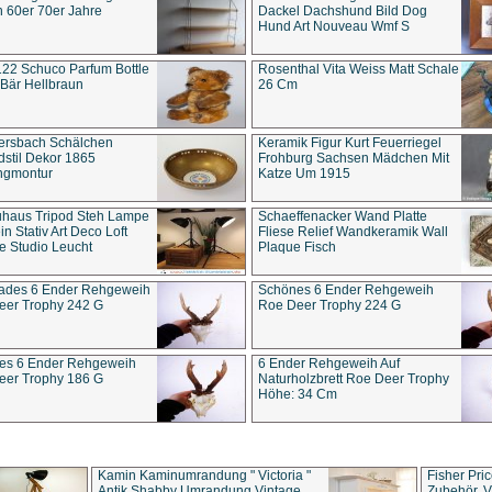
 60er 70er Jahre
Dackel Dachshund Bild Dog
Hund Art Nouveau Wmf S
22 Schuco Parfum Bottle
Rosenthal Vita Weiss Matt Schale
Bär Hellbraun
26 Cm
ersbach Schälchen
Keramik Figur Kurt Feuerriegel
stil Dekor 1865
Frohburg Sachsen Mädchen Mit
ngmontur
Katze Um 1915
uhaus Tripod Steh Lampe
Schaeffenacker Wand Platte
in Stativ Art Deco Loft
Fliese Relief Wandkeramik Wall
e Studio Leucht
Plaque Fisch
ades 6 Ender Rehgeweih
Schönes 6 Ender Rehgeweih
eer Trophy 242 G
Roe Deer Trophy 224 G
es 6 Ender Rehgeweih
6 Ender Rehgeweih Auf
eer Trophy 186 G
Naturholzbrett Roe Deer Trophy
Höhe: 34 Cm
Kamin Kaminumrandung " Victoria "
Fisher Pri
Antik Shabby Umrandung Vintage
Zubehör, V